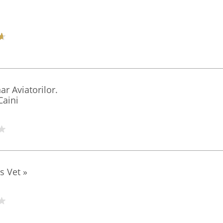
r Aviatorilor.
Caini
 Vet » ️