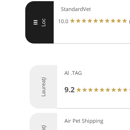
StandardVet
10.0
Loc
III
Al .TAG
Laureați
9.2
Air Pet Shipping