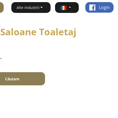
Login
Alte industrii
 Saloane Toaletaj
.
Căutare