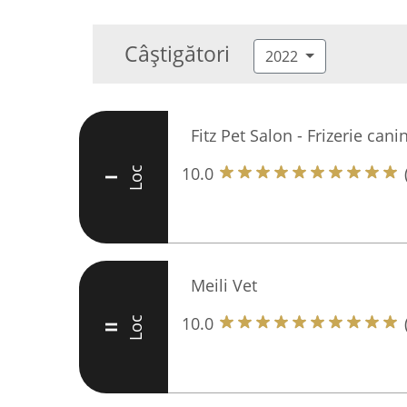
Câștigători
2022
Fitz Pet Salon - Frizerie cani
10.0
Loc
I
Meili Vet
10.0
Loc
II