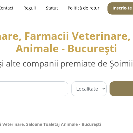
Contact
Reguli
Statut
Politică de retur
Înscrie-te
are, Farmacii Veterinare,
Animale - Bucureşti
și alte companii premiate de Șoimii
i Veterinare, Saloane Toaletaj Animale - Bucureşti