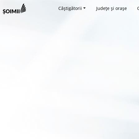
Câștigătorii
Județe și orașe