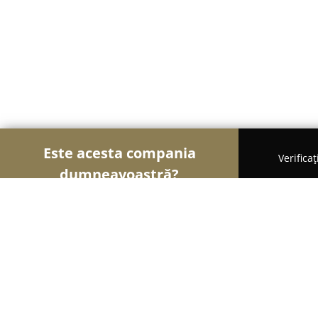
Este acesta compania
Verifica
dumneavoastră?
Şoimii Animalelor
Cabinete Veterinare, Farmacii
Cabinet Veterinar Healthy VET Bucur