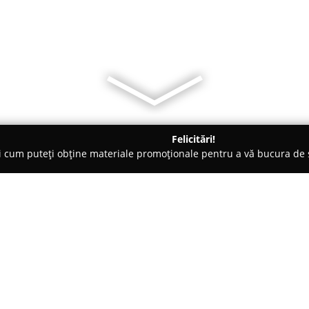
Felicitări!
ți cum puteți obține materiale promoționale pentru a vă bucura d
 Veterinare, Saloane Toaletaj Animale - Bucureşti
Cabinet Veter
estii Noi
Despre companie:
Fondat în 2009 din pasiune și