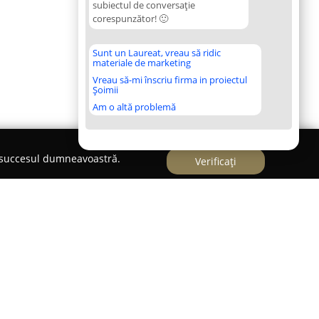
subiectul de conversație
corespunzător! 🙂
Sunt un Laureat, vreau să ridic
materiale de marketing
Vreau să-mi înscriu firma in proiectul
Șoimii
Am o altă problemă
e succesul dumneavoastră.
Verificați
inar Healthy VET Bucurestii Noi
 angajament pentru animalele de companie,