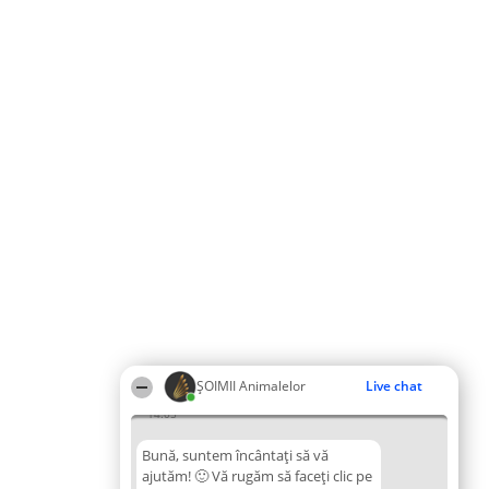
ŞOIMII Animalelor
Live chat
14:05
Bună, suntem încântați să vă
ajutăm! 🙂 Vă rugăm să faceți clic pe