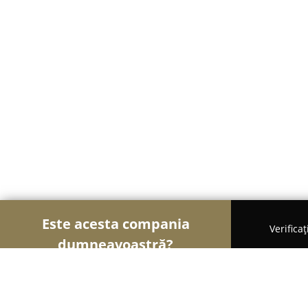
Este acesta compania
Verifica
dumneavoastră?
Şoimii Animalelor
Cabinete Veterinare, Farmacii