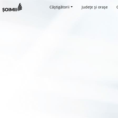
Câștigătorii
Județe și orașe