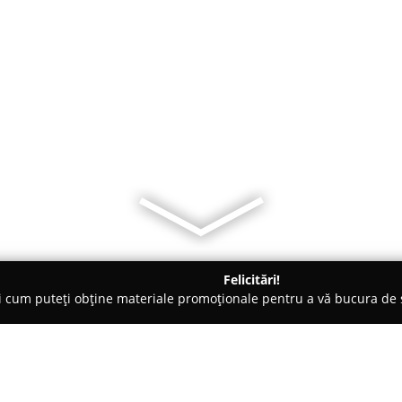
Felicitări!
ți cum puteți obține materiale promoționale pentru a vă bucura d
 Veterinare, Saloane Toaletaj Animale - Bucureşti
Pet Family