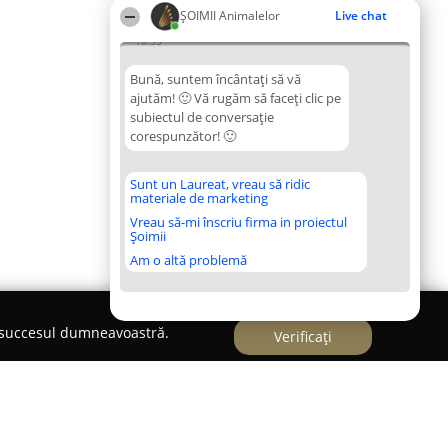
ŞOIMII Animalelor
Live chat
10:55
Bună, suntem încântați să vă
ajutăm! 🙂 Vă rugăm să faceți clic pe
subiectul de conversație
corespunzător! 🙂
Sunt un Laureat, vreau să ridic
materiale de marketing
Vreau să-mi înscriu firma in proiectul
Șoimii
Am o altă problemă
e succesul dumneavoastră.
Verificați