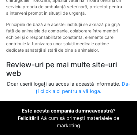
chirurgicale. Totodată, Spitalul Veterinar Ilioara oferă și un
serviciu propriu de ambulanță veterinară, proiectat pentru
a interveni prompt în situații de urgență.
Principiile de bază ale acestei instituții se axează pe grijă
față de animalele de companie, colaborare între membri
echipei și o responsabilitate constantă, elemente care
contribuie la furnizarea unor soluții medicale optime
dedicate sănătății și stării de bine a animalelor.
Review-uri pe mai multe site-uri
web
Doar userii logați au acces la această informație.
Da-
ți click aici pentru a vă loga.
Este acesta compania dumneavoastră
?
Felicitări!
Aă cum să primești materialele de
marketing