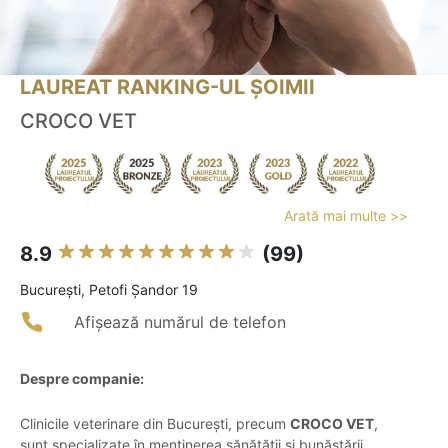
LAUREAT RANKING-UL ȘOIMII
CROCO VET
Arată mai multe >>
8.9
(99)
Bucureşti, Petofi Şandor 19
Afișează numărul de telefon
Despre companie:
Clinicile veterinare din București, precum
CROCO VET
,
sunt specializate în menținerea sănătății și bunăstării