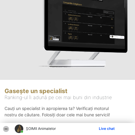
Gasește un specialist
Ranking-ul îi adună pe cei mai buni din industrie
Cauți un specialist in apropierea ta? Verificați motorul
nostru de căutare. Folosiți doar cele mai bune servicii!
ŞOIMII Animalelor
Live chat
Căutare