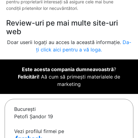
pentru proprietarii interesați să asigure cele mai bune
condiții prietenilor lor necuvântători.
Review-uri pe mai multe site-uri
web
Doar userii logați au acces la această informație.
Da-
ți click aici pentru a vă loga.
Este acesta compania dumneavoastră
?
Felicitări!
Aă cum să primești materialele de
marketing
Bucureşti
Petofi Şandor 19
Vezi profilul firmei pe