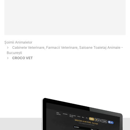
Şoimii Animalelor
Cabinete Veterinare, Farmacii Veterinare, Saloane Toaletaj Animale -
Bucureşti
CROCO VET