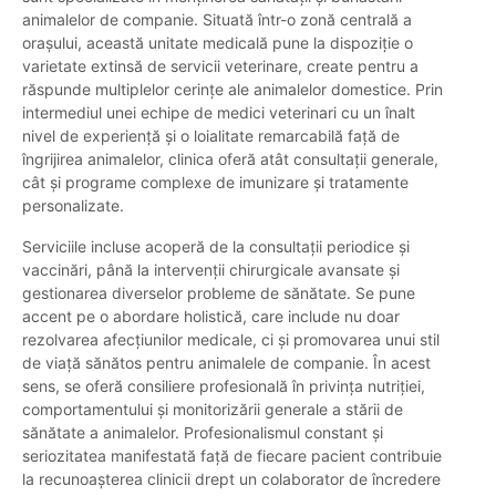
animalelor de companie. Situată într-o zonă centrală a
orașului, această unitate medicală pune la dispoziție o
varietate extinsă de servicii veterinare, create pentru a
răspunde multiplelor cerințe ale animalelor domestice. Prin
intermediul unei echipe de medici veterinari cu un înalt
nivel de experiență și o loialitate remarcabilă față de
îngrijirea animalelor, clinica oferă atât consultații generale,
cât și programe complexe de imunizare și tratamente
personalizate.
Serviciile incluse acoperă de la consultații periodice și
vaccinări, până la intervenții chirurgicale avansate și
gestionarea diverselor probleme de sănătate. Se pune
accent pe o abordare holistică, care include nu doar
rezolvarea afecțiunilor medicale, ci și promovarea unui stil
de viață sănătos pentru animalele de companie. În acest
sens, se oferă consiliere profesională în privința nutriției,
comportamentului și monitorizării generale a stării de
sănătate a animalelor. Profesionalismul constant și
seriozitatea manifestată față de fiecare pacient contribuie
la recunoașterea clinicii drept un colaborator de încredere