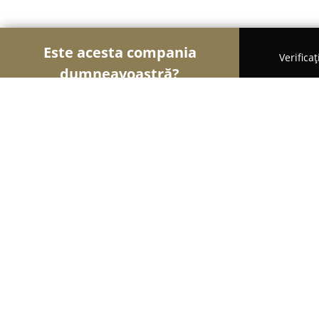
Este acesta compania
Verifica
dumneavoastră?
Şoimii Animalelor
Cabinete Veterinare, Farmacii
Vet Magic
9.2
(354)
Bucureşti, Șoseaua Alexandria 142