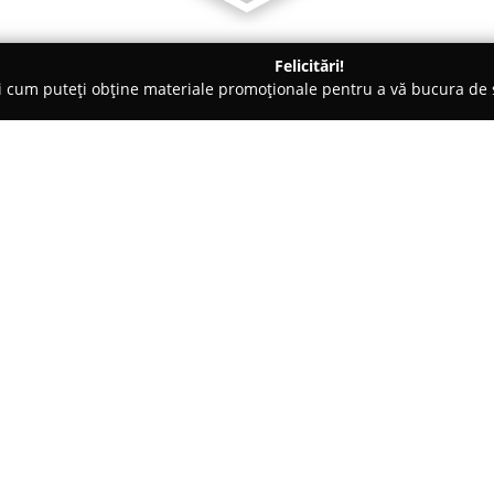
Felicitări!
ți cum puteți obține materiale promoționale pentru a vă bucura d
 Veterinare, Saloane Toaletaj Animale - Bucureşti
Vet Magic
Despre companie:
Aflat pe Șoseaua Alexandriei 14
funcționează ca un cabinet vete
bine a animalelor de companie.
ultimă oră, găzduiește o echipă
Arată mai multe >>
veterinare esențiale pentru an
Activitățile cabinetului includ 
dedicate, intervenții chirurgica