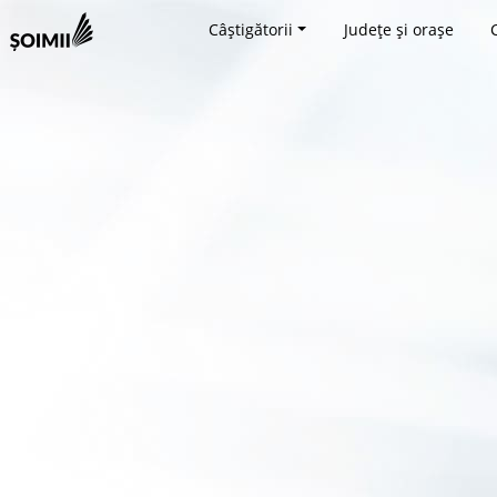
Câștigătorii
Județe și orașe