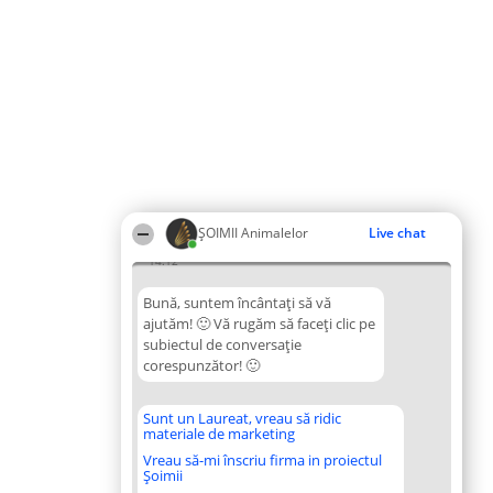
ŞOIMII Animalelor
Live chat
14:12
Bună, suntem încântați să vă
ajutăm! 🙂 Vă rugăm să faceți clic pe
subiectul de conversație
corespunzător! 🙂
Sunt un Laureat, vreau să ridic
materiale de marketing
Vreau să-mi înscriu firma in proiectul
Șoimii