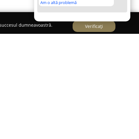
Am o altă problemă
e succesul dumneavoastră.
Verificați
2, în centrul Bucureștiului,
Vet Magic
rinar axat pe asigurarea sănătății și stării de
 Spațiul, modern și echipat cu tehnologie de
 de specialiști care oferă o gamă largă de servicii
imale.
consultații adaptate fiecărui caz, tratamente
le complexe, dar și investigații de laborator