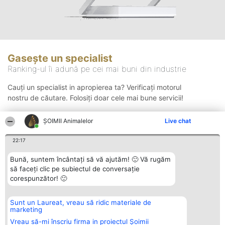
Gasește un specialist
Ranking-ul îi adună pe cei mai buni din industrie
Cauți un specialist in apropierea ta? Verificați motorul
nostru de căutare. Folosiți doar cele mai bune servicii!
ŞOIMII Animalelor
Live chat
Căutare
22:17
Bună, suntem încântați să vă ajutăm! 🙂 Vă rugăm
să faceți clic pe subiectul de conversație
corespunzător! 🙂
Sunt un Laureat, vreau să ridic materiale de
Organizator Ranking
Plebiscyt
Contact
marketing
BRIGHT SOLUTIONS BR SRL
Câștigătorii
Contact
Aleea Timisul De Sus 2 Bl. A30
Lista Tuturor
Vreau să-mi înscriu firma in proiectul Șoimii