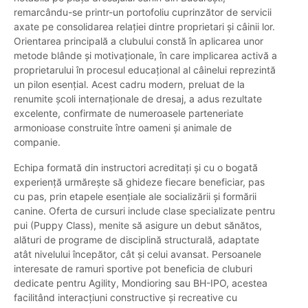
remarcându-se printr-un portofoliu cuprinzător de servicii
axate pe consolidarea relației dintre proprietari și câinii lor.
Orientarea principală a clubului constă în aplicarea unor
metode blânde și motivaționale, în care implicarea activă a
proprietarului în procesul educațional al câinelui reprezintă
un pilon esențial. Acest cadru modern, preluat de la
renumite școli internaționale de dresaj, a adus rezultate
excelente, confirmate de numeroasele parteneriate
armonioase construite între oameni și animale de
companie.
Echipa formată din instructori acreditați și cu o bogată
experiență urmărește să ghideze fiecare beneficiar, pas
cu pas, prin etapele esențiale ale socializării și formării
canine. Oferta de cursuri include clase specializate pentru
pui (Puppy Class), menite să asigure un debut sănătos,
alături de programe de disciplină structurală, adaptate
atât nivelului începător, cât și celui avansat. Persoanele
interesate de ramuri sportive pot beneficia de cluburi
dedicate pentru Agility, Mondioring sau BH-IPO, acestea
facilitând interacțiuni constructive și recreative cu