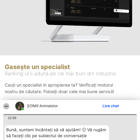
Gasește un specialist
Ranking-ul îi adună pe cei mai buni din industrie
Cauți un specialist in apropierea ta? Verificați motorul
nostru de căutare. Folosiți doar cele mai bune servicii!
ŞOIMII Animalelor
Live chat
Căutare
22:59
Bună, suntem încântați să vă ajutăm! 🙂 Vă rugăm
să faceți clic pe subiectul de conversație