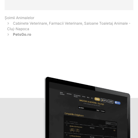
Şoimii Animalelor
Cabinete Veterinare, Farmacii Veterinare, Saloane Toaletaj Animale -
Cluj-Napoca
PetsGo.ro