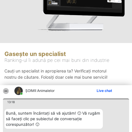
Gasește un specialist
Ranking-ul îi adună pe cei mai buni din industrie
Cauți un specialist in apropierea ta? Verificați motorul
nostru de căutare. Folosiți doar cele mai bune servicii!
ŞOIMII Animalelor
Live chat
Căutare
13:18
Bună, suntem încântați să vă ajutăm! 🙂 Vă rugăm
să faceți clic pe subiectul de conversație
corespunzător! 🙂