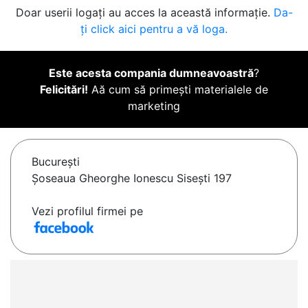
Doar userii logați au acces la această informație.
Da-
ți click aici pentru a vă loga.
Este acesta compania dumneavoastră
?
Felicitări!
Aă cum să primești materialele de
marketing
Bucureşti
Șoseaua Gheorghe Ionescu Sisești 197
Vezi profilul firmei pe