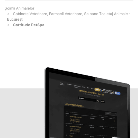
Şoimii Animalelor
Cabinete Veterinare, Farmacii Veterinare, Saloane Toaletaj Animale -
Bucureşti
Cattitude PetSpa