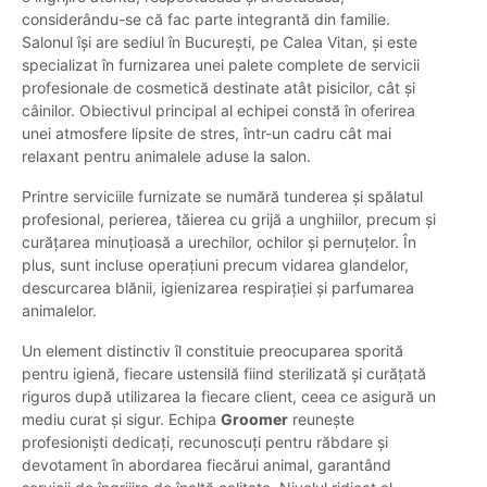
considerându-se că fac parte integrantă din familie.
Salonul își are sediul în București, pe Calea Vitan, și este
specializat în furnizarea unei palete complete de servicii
profesionale de cosmetică destinate atât pisicilor, cât și
câinilor. Obiectivul principal al echipei constă în oferirea
unei atmosfere lipsite de stres, într-un cadru cât mai
relaxant pentru animalele aduse la salon.
Printre serviciile furnizate se numără tunderea și spălatul
profesional, perierea, tăierea cu grijă a unghiilor, precum și
curățarea minuțioasă a urechilor, ochilor și pernuțelor. În
plus, sunt incluse operațiuni precum vidarea glandelor,
descurcarea blănii, igienizarea respirației și parfumarea
animalelor.
Un element distinctiv îl constituie preocuparea sporită
pentru igienă, fiecare ustensilă fiind sterilizată și curățată
riguros după utilizarea la fiecare client, ceea ce asigură un
mediu curat și sigur. Echipa
Groomer
reunește
profesioniști dedicați, recunoscuți pentru răbdare și
devotament în abordarea fiecărui animal, garantând