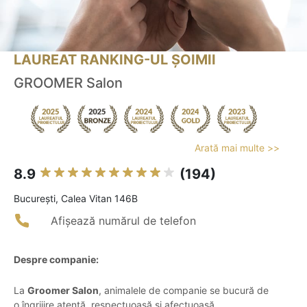
LAUREAT RANKING-UL ȘOIMII
GROOMER Salon
Arată mai multe >>
8.9
(194)
Bucureşti, Calea Vitan 146B
Afișează numărul de telefon
Despre companie:
La
Groomer Salon
, animalele de companie se bucură de
o îngrijire atentă, respectuoasă și afectuoasă,