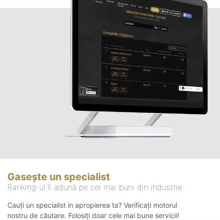
Gasește un specialist
Ranking-ul îi adună pe cei mai buni din industrie
Cauți un specialist in apropierea ta? Verificați motorul
nostru de căutare. Folosiți doar cele mai bune servicii!