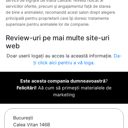
servicii de îngrijire de înaltă calitate. Nivelul ridicat al
serviciilor oferite, precum și angajamentul față de starea
de bine a animalelor, recomandă acest salon drept alegere
principală pentru proprietarii care își doresc tratamente
superioare pentru animalele lor de companie.
Review-uri pe mai multe site-uri
web
Doar userii logați au acces la această informație.
Da-
ți click aici pentru a vă loga.
Este acesta compania dumneavoastră
?
Felicitări!
Aă cum să primești materialele de
marketing
Bucureşti
Calea Vitan 146B