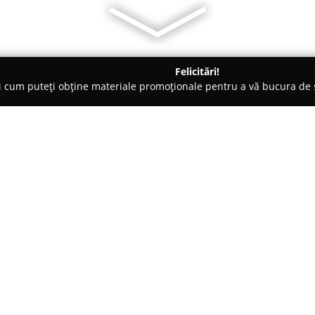
Felicitări!
ți cum puteți obține materiale promoționale pentru a vă bucura d
 Veterinare, Saloane Toaletaj Animale - Bucureşti
VET COMPANY 
Despre companie:
Vet Company
reprezintă un cab
sănătății și stării de bine a an
început prin deschiderea unei 
un magazin de tip pet shop pe
Arată mai multe >>
Sub coordonarea doctorului Liv