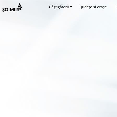
Câștigătorii
Județe și orașe