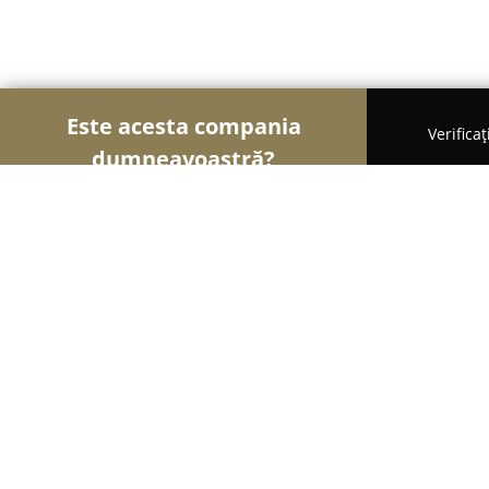
Este acesta compania
Verifica
dumneavoastră?
Şoimii Animalelor
Cabinete Veterinare, Farmacii
VET COMPANY S.R.L.
9.4
(116)