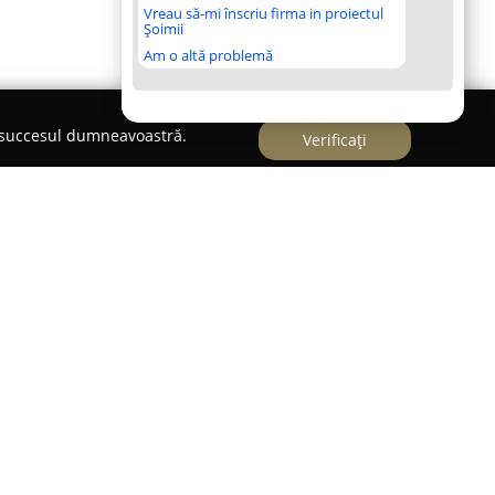
Vreau să-mi înscriu firma in proiectul
Șoimii
Am o altă problemă
e succesul dumneavoastră.
Verificați
S.R.L.
inet veterinar localizat în București, adresat
imalelor de companie. Înființată în 2001, clinica a
farmacii veterinare, dezvoltându-se ulterior cu
ntru a răspunde complex nevoilor animalelor.
iu Staicu, un medic veterinar cu peste douăzeci