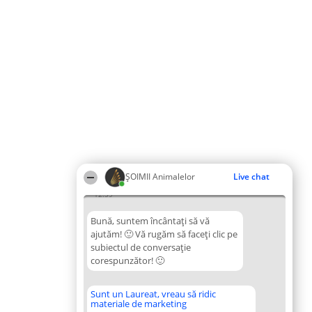
ŞOIMII Animalelor
Live chat
12:59
Bună, suntem încântați să vă
ajutăm! 🙂 Vă rugăm să faceți clic pe
subiectul de conversație
corespunzător! 🙂
Sunt un Laureat, vreau să ridic
materiale de marketing