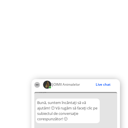
ŞOIMII Animalelor
Live chat
10:34
Bună, suntem încântați să vă
ajutăm! 🙂 Vă rugăm să faceți clic pe
subiectul de conversație
corespunzător! 🙂