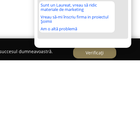
Sunt un Laureat, vreau să ridic
materiale de marketing
Vreau să-mi înscriu firma in proiectul
Șoimii
Am o altă problemă
e succesul dumneavoastră.
Verificați
, în centrul Bucureștiului, cabinetul veterinar
igurarea sănătății și a stării de bine a
cu o echipă de medici veterinari cu experiență și
t facilitează accesul la o varietate extinsă de