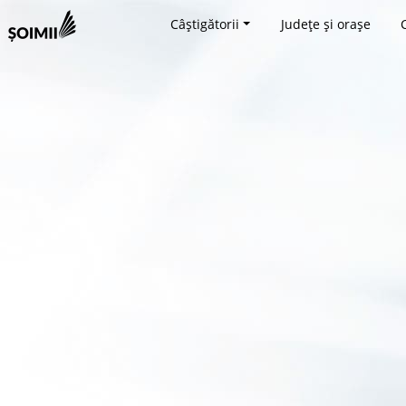
Câștigătorii
Județe și orașe