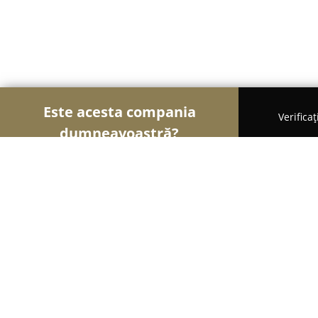
Este acesta compania
Verifica
dumneavoastră?
Şoimii Animalelor
Cabinete Veterinare, Farmacii
CANI VET