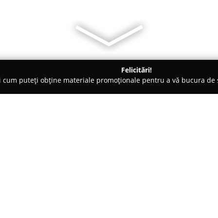
Felicitări!
ți cum puteți obține materiale promoționale pentru a vă bucura d
 Veterinare, Saloane Toaletaj Animale - Bucureşti
CANI VET
Despre companie:
Localizat pe Strada Cireșului 35
CANI VET
se concentrează pe as
animalelor de companie. Dotat 
dedicați profesiei, acest cabine
Arată mai multe >>