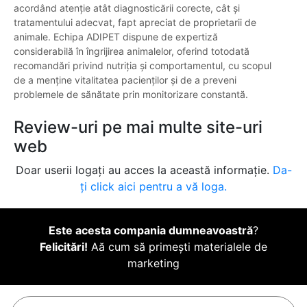
acordând atenție atât diagnosticării corecte, cât și
tratamentului adecvat, fapt apreciat de proprietarii de
animale. Echipa ADIPET dispune de expertiză
considerabilă în îngrijirea animalelor, oferind totodată
recomandări privind nutriția și comportamentul, cu scopul
de a menține vitalitatea pacienților și de a preveni
problemele de sănătate prin monitorizare constantă.
Review-uri pe mai multe site-uri
web
Doar userii logați au acces la această informație.
Da-
ți click aici pentru a vă loga.
Este acesta compania dumneavoastră
?
Felicitări!
Aă cum să primești materialele de
marketing