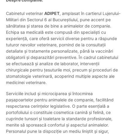
Cabinetul veterinar
ADIPET
, amplasat în cartierul Lujerului-
Militari din Sectorul 6 al Bucureștiului, pune accent pe
sănătatea și starea de bine a animalelor de companie.
Echipa sa medicală este compusă din specialiști cu
experiență, care oferă servicii diverse pentru a răspunde
tuturor nevoilor veterinare, pornind de la consultații
detaliate și tratamente personalizate, până la vaccinări
obligatorii și deparazitări preventive. În cadrul cabinetului
se efectuează și analize de laborator, intervenții
chirurgicale pentru țesuturile moi, precum și proceduri de
stomatologie veterinară, acoperind multiple aspecte ale
medicinei veterinare.
Serviciile includ și microciparea și întocmirea
pașapoartelor pentru animalele de companie, facilitând
respectarea cerințelor legislative. O parte esențială a
portofoliului o constituie cosmetica canină și felină, ce
cuprinde tunsori și toaletare la standarde profesionale,
menite să sporească confortul și aspectul animalelor.
Personalul pune la dispoziție un mediu liniștit și sigur,