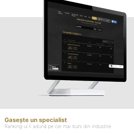
Gasește un specialist
Ranking-ul îi adună pe cei mai buni din industrie