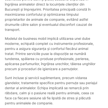
îngrijirea animalelor direct la locuințele clienților din
București și împrejurimi. Prioritatea principală constă în
maximizarea confortului și optimizarea timpului
proprietarilor de animale de companie, evitând astfel
drumurile către salon și eventualul disconfort cauzat de
transport.
Modelul de business mobil implică utilizarea unei dube
moderne, echipată complet cu instrumente profesionale,
pentru a asigura siguranța și confortul fiecărui animal
tratat. Printre serviciile puse la dispoziție se numără
tunderea, spălarea cu produse profesionale, perierea,
aplicarea parfumurilor, îngrijirea urechilor, tăierea unghiilor
precum și proceduri de igienizare a pernuțelor.
Sunt incluse și servicii suplimentare, precum vidarea
glandelor, tratamente specifice pentru pernuțe sau periajul
dentar al animalelor. Echipa implicată se remarcă prin
răbdare, calm și o pasiune reală pentru animale, ceea ce
face ca fiecare sesiune să fie lipsită de stres și plăcută
pentru animalele de companie.