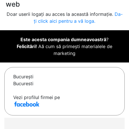
web
Doar userii logați au acces la această informație.
Da-
ți click aici pentru a vă loga.
Este acesta compania dumneavoastră
?
Felicitări!
Aă cum să primești materialele de
marketing
Bucureşti
Bucuresti
Vezi profilul firmei pe