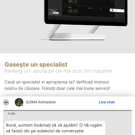
Gasește un specialist
Ranking-ul îi adună pe cei mai buni din industrie
Cauți un specialist in apropierea ta? Verificați motorul
nostru de căutare. Folosiți doar cele mai bune servicii!
ŞOIMII Animalelor
Live chat
Căutare
11:55
Bună, suntem încântați să vă ajutăm! 🙂 Vă rugăm
să faceți clic pe subiectul de conversație