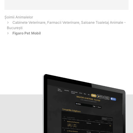
Şoimii Animalelor
Cabinete Veterinare, Farmacii Veterinare, Saloane Toaletaj Animale -
Bucureşti
Figaro Pet Mobil