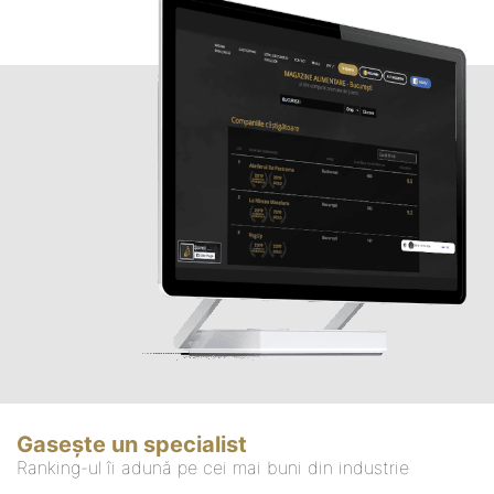
Gasește un specialist
Ranking-ul îi adună pe cei mai buni din industrie