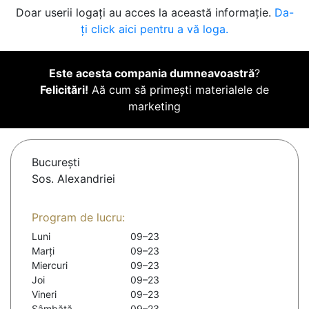
Doar userii logați au acces la această informație.
Da-
ți click aici pentru a vă loga.
Este acesta compania dumneavoastră
?
Felicitări!
Aă cum să primești materialele de
marketing
Bucureşti
Sos. Alexandriei
Program de lucru:
Luni
09–23
Marți
09–23
Miercuri
09–23
Joi
09–23
Vineri
09–23
Sâmbătă
09–23