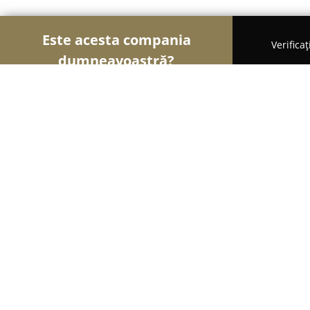
Este acesta compania
Verifica
dumneavoastră?
Şoimii Animalelor
Cabinete Veterinare, Farmacii
Dogzilla Grooming & Spa
9.8
(303)
Bucureşti, Strada Drumul Gura Crivatului Nr 80
Afișează numărul de telefon