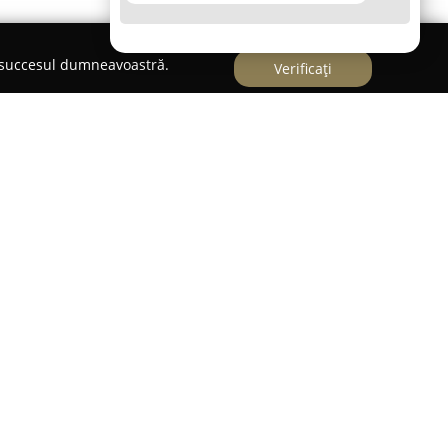
e succesul dumneavoastră.
Verificați
oming & Spa
a Grooming & Spa
este un salon specializat în
alelor de companie, concentrându-se pe servicii
câini, cât și pentru pisici. În acest spațiu,
amente diverse concepute pentru a menține igiena
rviciile oferite se numără spălarea cu produse
ară, adaptate individual fiecărui tip de blană,
 igienizarea urechilor și a ochilor, precum și