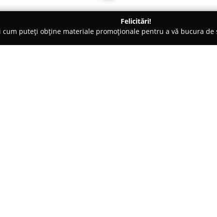
Felicitări!
ți cum puteți obține materiale promoționale pentru a vă bucura d
 Veterinare, Saloane Toaletaj Animale - Bucureşti
Dogzilla Gro
Despre companie:
Localizat în București,
Dogzill
îngrijirea profesională a anim
complete de toaletaj atât pentru 
animalele beneficiază de trat
Arată mai multe >>
și un aspect plăcut. Printre se
profesionale de calitate superio
tunderea, periajul, pieptănatul,
scurtarea unghiilor.