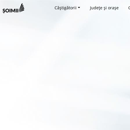
Câștigătorii
Județe și orașe