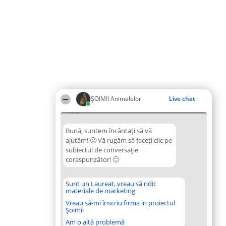
ŞOIMII Animalelor
Live chat
15:07
Bună, suntem încântați să vă
ajutăm! 🙂 Vă rugăm să faceți clic pe
subiectul de conversație
corespunzător! 🙂
Sunt un Laureat, vreau să ridic
materiale de marketing
Vreau să-mi înscriu firma in proiectul
Șoimii
Am o altă problemă