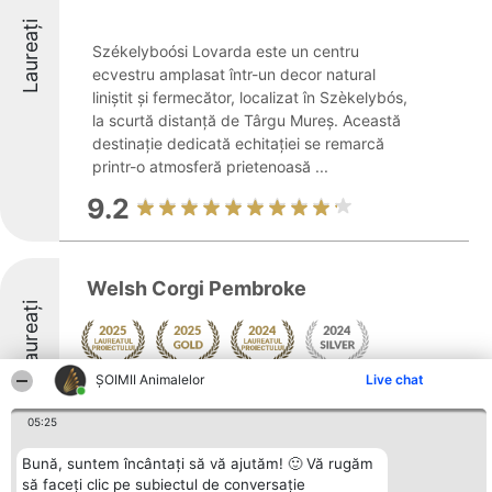
Laureați
Székelyboósi Lovarda este un centru
ecvestru amplasat într-un decor natural
liniștit și fermecător, localizat în Szèkelybós,
la scurtă distanță de Târgu Mureș. Această
destinație dedicată echitației se remarcă
printr-o atmosferă prietenoasă ...
9.2
Welsh Corgi Pembroke
Laureați
ŞOIMII Animalelor
Live chat
9.5
05:25
Bună, suntem încântați să vă ajutăm! 🙂 Vă rugăm
Pastrav BIO
să faceți clic pe subiectul de conversație