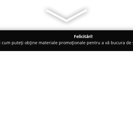
Felicitări!
ți cum puteți obține materiale promoționale pentru a vă bucura d
 Veterinare, Saloane Toaletaj Animale - Sovata
Promedivet
Despre companie:
Promedivet
este o companie di
sectorul sanitar-veterinar, rem
sănătatea animalelor dezvoltat
experiență. Firma a evoluat pe b
Arată mai multe >>
expertiză, consolidându-și repu