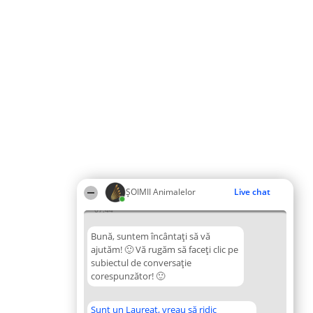
ŞOIMII Animalelor
Live chat
07:44
Bună, suntem încântați să vă
ajutăm! 🙂 Vă rugăm să faceți clic pe
subiectul de conversație
corespunzător! 🙂
Sunt un Laureat, vreau să ridic