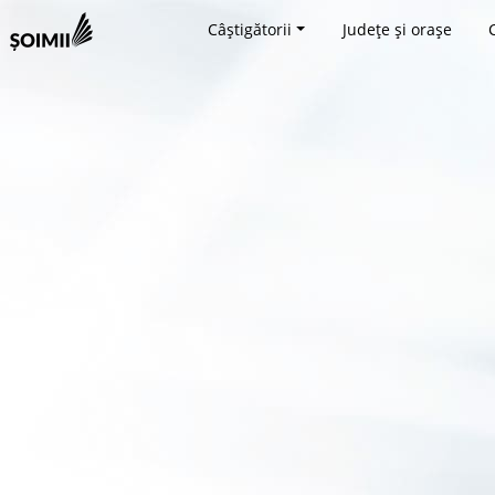
Câștigătorii
Județe și orașe