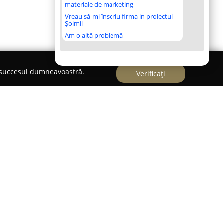
materiale de marketing
Vreau să-mi înscriu firma in proiectul
Șoimii
Am o altă problemă
e succesul dumneavoastră.
Verificați
n România ce își desfășoară activitatea în
arcându-se prin soluții integrate pentru
e pe parcursul a peste douăzeci de ani de
aza unei tradiții solide și a unui nivel ridicat de
tația ca partener de încredere pentru crescători,