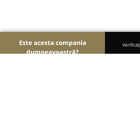
Este acesta compania
Verifica
dumneavoastră?
Şoimii Animalelor
Cabinete Veterinare, Farmacii
Promedivet