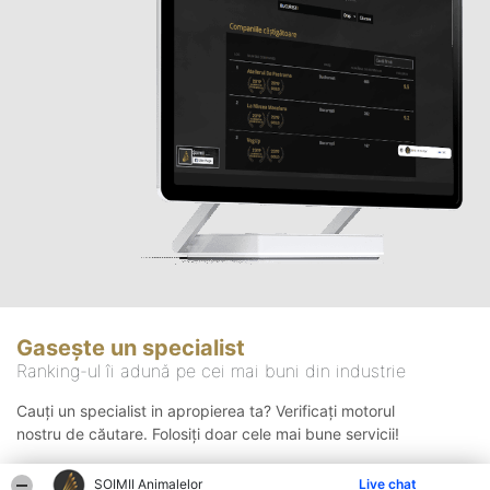
Gasește un specialist
Ranking-ul îi adună pe cei mai buni din industrie
Cauți un specialist in apropierea ta? Verificați motorul
nostru de căutare. Folosiți doar cele mai bune servicii!
ŞOIMII Animalelor
Live chat