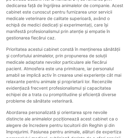
dedicarea față de îngrijirea animalelor de companie. Acest
cabinet este cunoscut pentru furnizarea unor servicii
medicale veterinare de calitate superioară, având o
echipă de medici dedicați și experimentați, care își
manifestă profesionalismul prin atenție și empatie în
gestionarea fiecărui caz.
Prioritatea acestui cabinet constă în menținerea sănătății
și confortului animalelor, prin propunerea de soluții
medicale adaptate nevoilor particulare ale fiecărui
pacient. Atmosfera este una primitoare, iar personalul
amabil se implică activ în crearea unei experiențe cât mai
relaxante pentru animale și proprietarii lor. Recenziile
evidențiază frecvent profesionalismul și capacitatea
echipei de a trata cu promptitudine și eficiență diverse
probleme de sănătate veterinară.
Abordarea personalizată și orientarea spre nevoile
distincte ale animalelor poziționează acest cabinet ca o
alegere de încredere pentru locuitorii din Reghin și din
împrejurimi. Pasiunea pentru animale, alături de expertiza