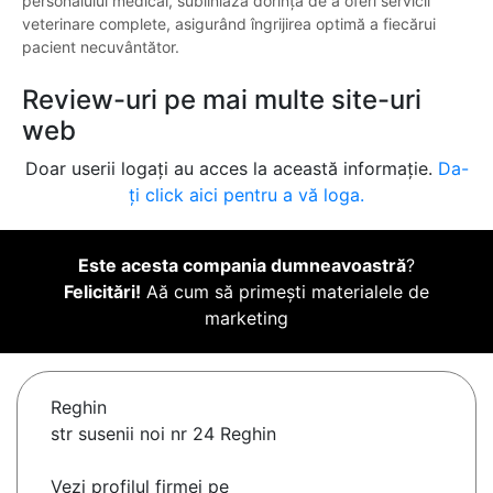
personalului medical, subliniază dorința de a oferi servicii
veterinare complete, asigurând îngrijirea optimă a fiecărui
pacient necuvântător.
Review-uri pe mai multe site-uri
web
Doar userii logați au acces la această informație.
Da-
ți click aici pentru a vă loga.
Este acesta compania dumneavoastră
?
Felicitări!
Aă cum să primești materialele de
marketing
Reghin
str susenii noi nr 24 Reghin
Vezi profilul firmei pe