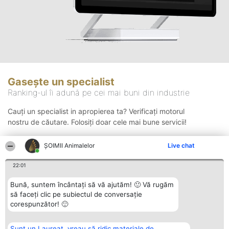
Gasește un specialist
Ranking-ul îi adună pe cei mai buni din industrie
Cauți un specialist in apropierea ta? Verificați motorul
nostru de căutare. Folosiți doar cele mai bune servicii!
ŞOIMII Animalelor
Live chat
Căutare
22:01
Bună, suntem încântați să vă ajutăm! 🙂 Vă rugăm
să faceți clic pe subiectul de conversație
corespunzător! 🙂
Sunt un Laureat, vreau să ridic materiale de