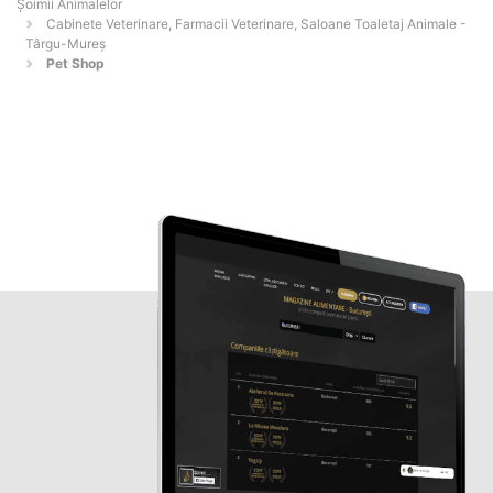
Şoimii Animalelor
Cabinete Veterinare, Farmacii Veterinare, Saloane Toaletaj Animale -
Târgu-Mureş
Pet Shop