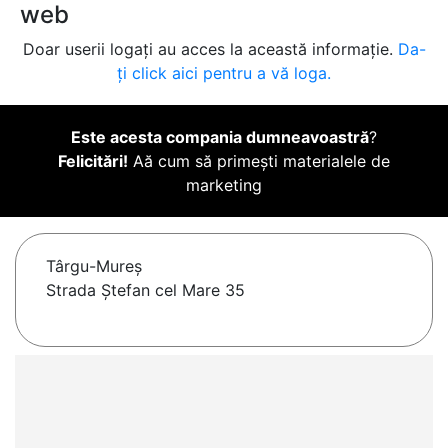
web
Doar userii logați au acces la această informație.
Da-
ți click aici pentru a vă loga.
Este acesta compania dumneavoastră
?
Felicitări!
Aă cum să primești materialele de
marketing
Târgu-Mureş
Strada Ștefan cel Mare 35