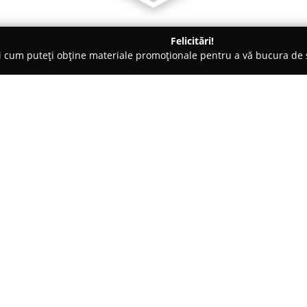
Felicitări!
ți cum puteți obține materiale promoționale pentru a vă bucura d
 Veterinare, Saloane Toaletaj Animale - Mureş
CMVI Dr. Daniel 
Despre companie:
În localitatea Livezeni, animal
specializate la clinica condusă
de peste 20 de ani în domeniul
echipa sa ca furnizori de servic
Arată mai multe >>
menținerea sănătății și stării d
structuri.
Etica profesională și atitudine