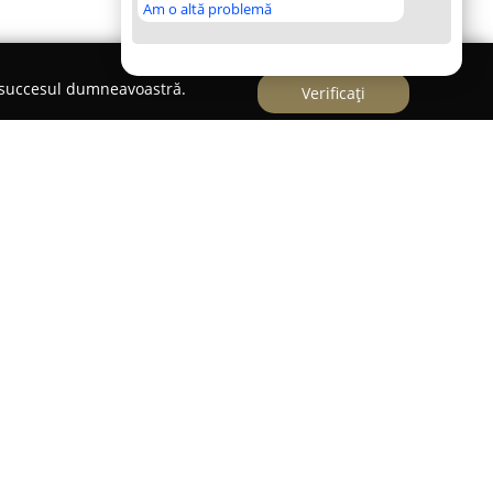
Am o altă problemă
e succesul dumneavoastră.
Verificați
Luca
ele de companie beneficiază de servicii veterinare
 de
CMVI Dr. Daniel Luca
. Experiența acumulată
 veterinar îl recomandă pe Dr. Daniel Luca și
ii medicale de înaltă calitate, îndreptate către
e bine a fiecărui animal tratat în cadrul acestei
a empatică se regăsesc în fiecare act medical,