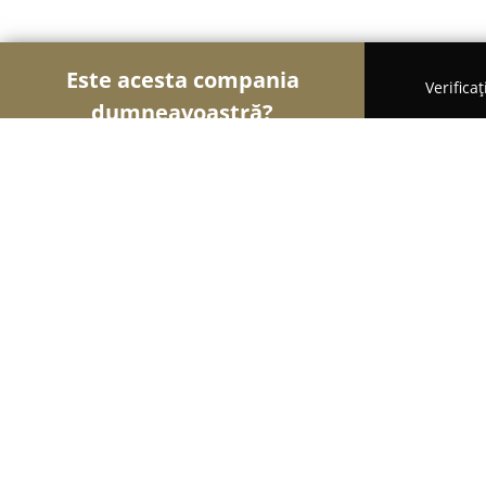
Este acesta compania
Verifica
dumneavoastră?
Şoimii Animalelor
Cabinete Veterinare, Farmacii
CMVI Dr. Daniel Luca
9.8
(127)
Livezeni, Comuna Livezeni, nr. 22