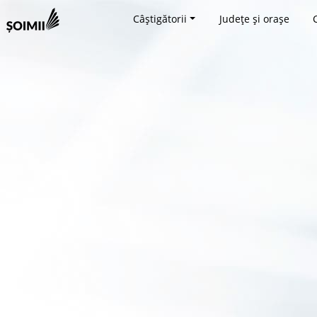
Câștigătorii
Județe și orașe