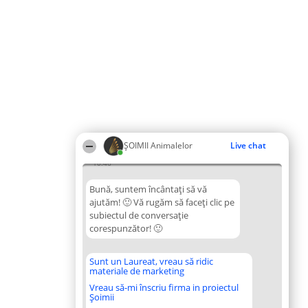
ŞOIMII Animalelor
Live chat
10:46
Bună, suntem încântați să vă
ajutăm! 🙂 Vă rugăm să faceți clic pe
subiectul de conversație
corespunzător! 🙂
Sunt un Laureat, vreau să ridic
materiale de marketing
Vreau să-mi înscriu firma in proiectul
Șoimii