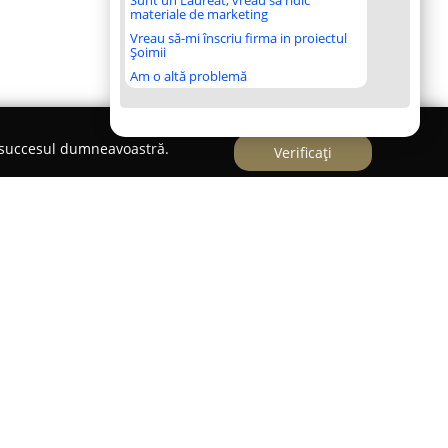
Sunt un Laureat, vreau să ridic
materiale de marketing
Vreau să-mi înscriu firma in proiectul
Șoimii
Am o altă problemă
e succesul dumneavoastră.
Verificați
Vet
lui Târgu Mureș,
Ben Doky Vet
se evidențiază ca
ina veterinară, având o prezență îndelungată de
gul celor mai bine de 24 de ani de activitate,
t spre furnizarea unor servicii medicale
itate dedicate animalelor de companie. Echipa,