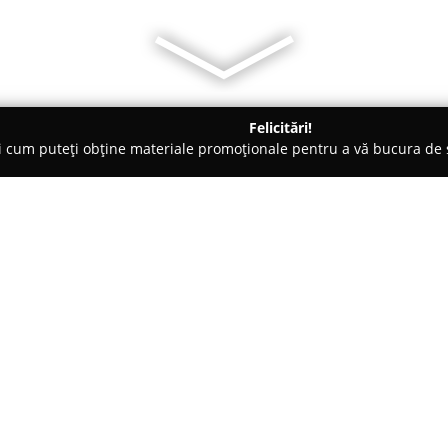
Felicitări!
ți cum puteți obține materiale promoționale pentru a vă bucura d
 Veterinare, Saloane Toaletaj Animale - Târgu-Mureş
Ben Doky 
Despre companie:
Localizat în centrul municipiu
un punct de referință în medic
peste douăzeci de ani. De-a lun
cabinetul veterinar s-a orienta
Arată mai multe >>
veterinare de cea mai bună cal