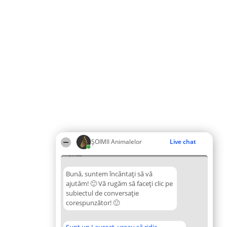
ŞOIMII Animalelor
Live chat
01:48
Bună, suntem încântați să vă
ajutăm! 🙂 Vă rugăm să faceți clic pe
subiectul de conversație
corespunzător! 🙂