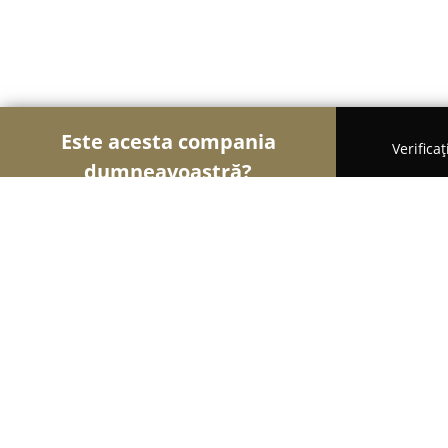
Este acesta compania
Verifica
dumneavoastră?
Şoimii Animalelor
Cabinete Veterinare, Farmacii
Ben Doky Vet