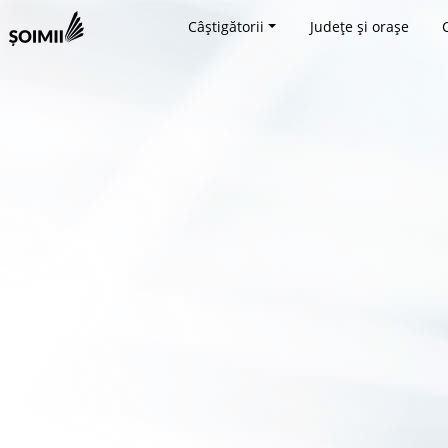
Câștigătorii
Județe și orașe