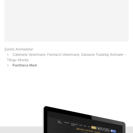
Şoimii Animalelor
Cabinete Veterinare, Farmacii Veterinare, Saloane Toaletaj Animale -
Târgu-Mureş
Panthera Med