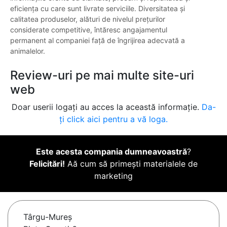
eficiența cu care sunt livrate serviciile. Diversitatea și
calitatea produselor, alături de nivelul prețurilor
considerate competitive, întăresc angajamentul
permanent al companiei față de îngrijirea adecvată a
animalelor.
Review-uri pe mai multe site-uri
web
Doar userii logați au acces la această informație.
Da-
ți click aici pentru a vă loga.
Este acesta compania dumneavoastră
?
Felicitări!
Aă cum să primești materialele de
marketing
Târgu-Mureş