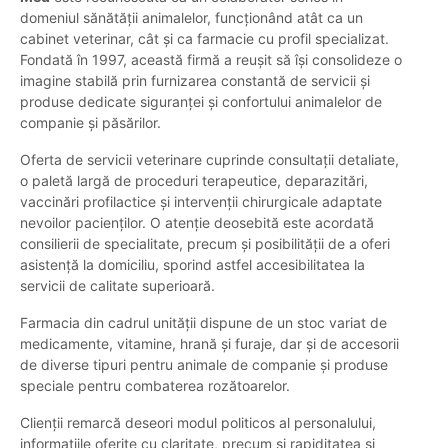
domeniul sănătății animalelor, funcționând atât ca un
cabinet veterinar, cât și ca farmacie cu profil specializat.
Fondată în 1997, această firmă a reușit să își consolideze o
imagine stabilă prin furnizarea constantă de servicii și
produse dedicate siguranței și confortului animalelor de
companie și păsărilor.
Oferta de servicii veterinare cuprinde consultații detaliate,
o paletă largă de proceduri terapeutice, deparazitări,
vaccinări profilactice și intervenții chirurgicale adaptate
nevoilor pacienților. O atenție deosebită este acordată
consilierii de specialitate, precum și posibilității de a oferi
asistență la domiciliu, sporind astfel accesibilitatea la
servicii de calitate superioară.
Farmacia din cadrul unității dispune de un stoc variat de
medicamente, vitamine, hrană și furaje, dar și de accesorii
de diverse tipuri pentru animale de companie și produse
speciale pentru combaterea rozătoarelor.
Clienții remarcă deseori modul politicos al personalului,
informațiile oferite cu claritate, precum și rapiditatea și