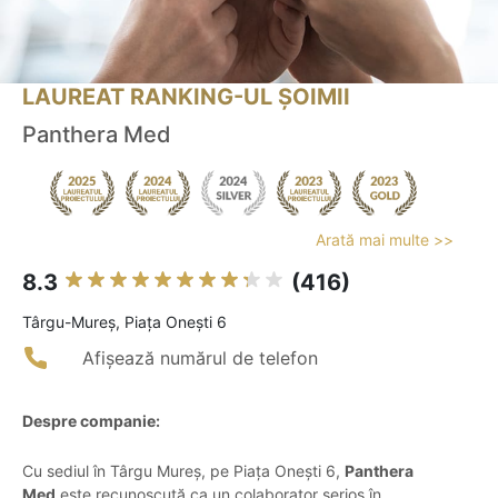
LAUREAT RANKING-UL ȘOIMII
Panthera Med
Arată mai multe >>
8.3
(416)
Târgu-Mureş, Piaţa Oneşti 6
Afișează numărul de telefon
Despre companie:
Cu sediul în Târgu Mureș, pe Piața Onești 6,
Panthera
Med
este recunoscută ca un colaborator serios în