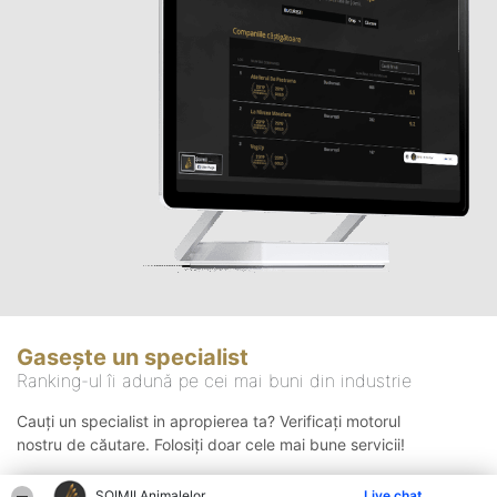
Gasește un specialist
Ranking-ul îi adună pe cei mai buni din industrie
Cauți un specialist in apropierea ta? Verificați motorul
nostru de căutare. Folosiți doar cele mai bune servicii!
ŞOIMII Animalelor
Live chat