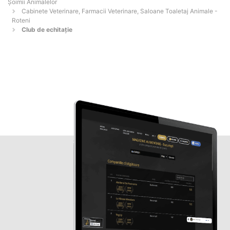
Şoimii Animalelor
Cabinete Veterinare, Farmacii Veterinare, Saloane Toaletaj Animale -
Roteni
Club de echitație