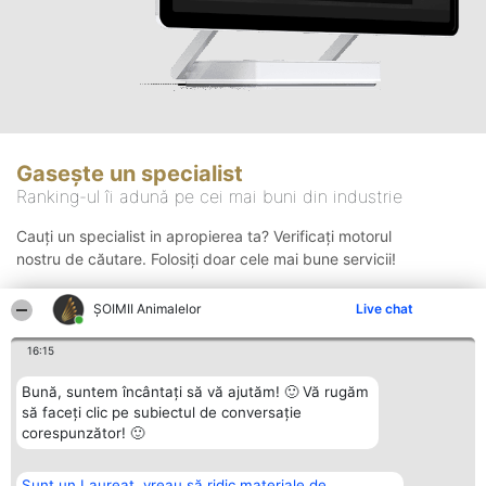
Gasește un specialist
Ranking-ul îi adună pe cei mai buni din industrie
Cauți un specialist in apropierea ta? Verificați motorul
nostru de căutare. Folosiți doar cele mai bune servicii!
ŞOIMII Animalelor
Live chat
Căutare
16:15
Bună, suntem încântați să vă ajutăm! 🙂 Vă rugăm
să faceți clic pe subiectul de conversație
corespunzător! 🙂
Sunt un Laureat, vreau să ridic materiale de