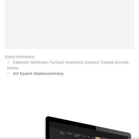
Şoimii Animalelor
Cabinete Veterinare, Farmacii Veterinare, Saloane Toaletaj Animale -
Mureş
Art Equest Vajdaszentivány