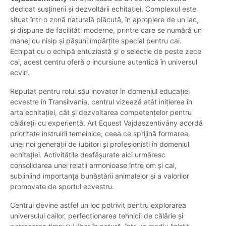
dedicat susținerii și dezvoltării echitației. Complexul este
situat într-o zonă naturală plăcută, în apropiere de un lac,
și dispune de facilități moderne, printre care se numără un
manej cu nisip și pășuni împărțite special pentru cai.
Echipat cu o echipă entuziastă și o selecție de peste zece
cai, acest centru oferă o incursiune autentică în universul
ecvin.
Reputat pentru rolul său inovator în domeniul educației
ecvestre în Transilvania, centrul vizează atât inițierea în
arta echitației, cât și dezvoltarea competențelor pentru
călăreții cu experiență. Art Equest Vajdaszentivány acordă
prioritate instruirii temeinice, ceea ce sprijină formarea
unei noi generații de iubitori și profesioniști în domeniul
echitației. Activitățile desfășurate aici urmăresc
consolidarea unei relații armonioase între om și cal,
subliniind importanța bunăstării animalelor și a valorilor
promovate de sportul ecvestru.
Centrul devine astfel un loc potrivit pentru explorarea
universului cailor, perfecționarea tehnicii de călărie și