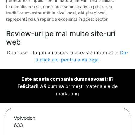
petrecerea timpului liber în natură, într-un mediu liniștit.
Prin implicarea sa, contribuie semnificativ la păstrarea
tradițiilor ecvestre atât la nivel local, cât și regional,
reprezentând un reper de excelență în acest sector.
Review-uri pe mai multe site-uri
web
Doar userii logați au acces la această informație.
Da-
ți click aici pentru a vă loga.
Este acesta compania dumneavoastră
?
Felicitări!
Aă cum să primești materialele de
marketing
Voivodeni
633