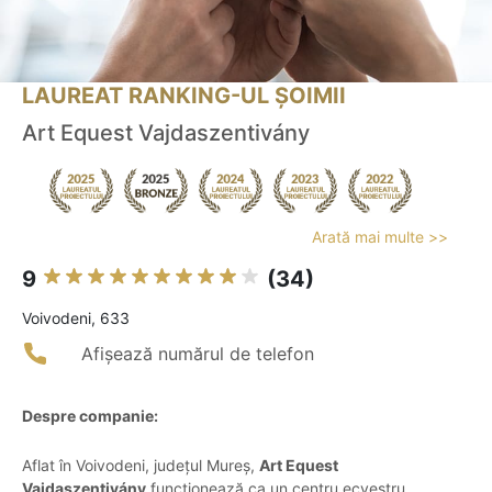
LAUREAT RANKING-UL ȘOIMII
Art Equest Vajdaszentivány
Arată mai multe >>
9
(34)
Voivodeni, 633
Afișează numărul de telefon
Despre companie:
Aflat în Voivodeni, județul Mureș,
Art Equest
Vajdaszentivány
funcționează ca un centru ecvestru