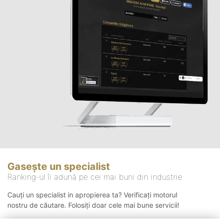
Gasește un specialist
Ranking-ul îi adună pe cei mai buni din industrie
Cauți un specialist in apropierea ta? Verificați motorul
nostru de căutare. Folosiți doar cele mai bune servicii!