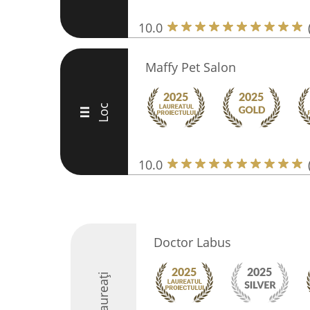
10.0
Maffy Pet Salon
Loc
III
10.0
Doctor Labus
Laureați