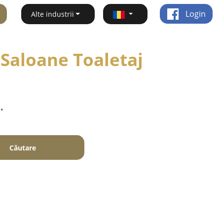
Login
Alte industrii
 Saloane Toaletaj
.
Căutare