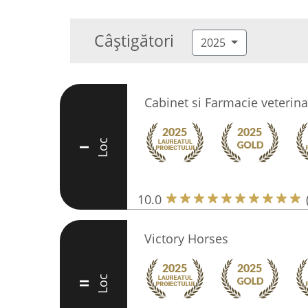
Câștigători
2025
Cabinet si Farmacie veterina
Loc
I
10.0
Victory Horses
Loc
II