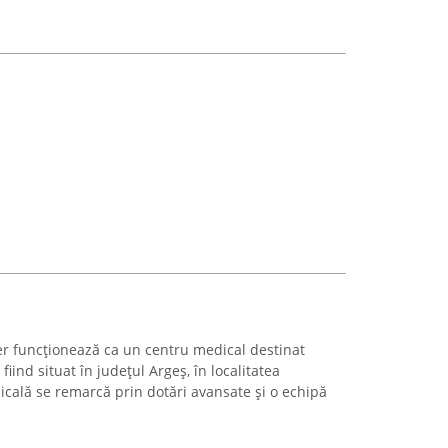
ver funcționează ca un centru medical destinat
, fiind situat în județul Argeș, în localitatea
cală se remarcă prin dotări avansate și o echipă