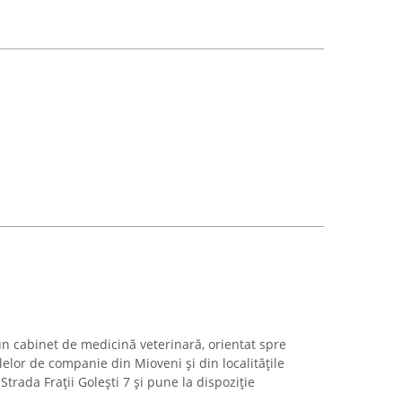
n cabinet de medicină veterinară, orientat spre
elor de companie din Mioveni și din localitățile
Strada Frații Golești 7 și pune la dispoziție