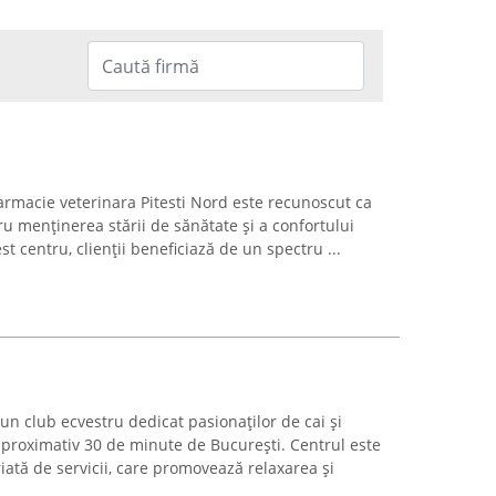
 Farmacie veterinara Pitesti Nord este recunoscut ca
u menținerea stării de sănătate și a confortului
t centru, clienții beneficiază de un spectru ...
un club ecvestru dedicat pasionaților de cai și
 aproximativ 30 de minute de București. Centrul este
ată de servicii, care promovează relaxarea și