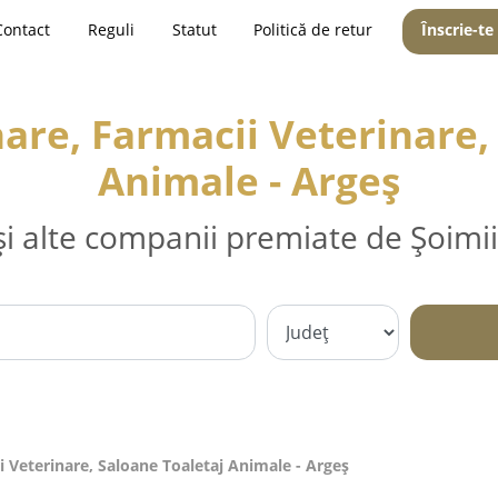
Contact
Reguli
Statut
Politică de retur
Înscrie-te
are, Farmacii Veterinare,
Animale - Argeş
și alte companii premiate de Șoimii
i Veterinare, Saloane Toaletaj Animale - Argeş