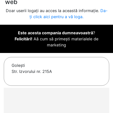
web
Doar userii logați au acces la această informație.
Da-
ți click aici pentru a vă loga.
Este acesta compania dumneavoastră
?
Felicitări!
Aă cum să primești materialele de
marketing
Goleşti
Str. Izvorului nr. 215A