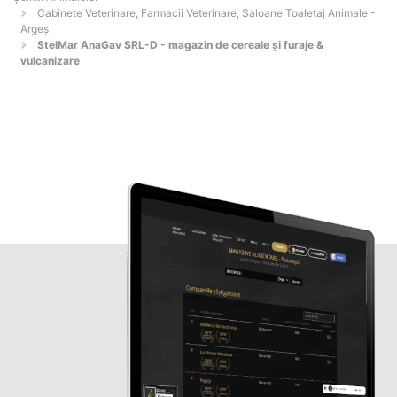
Cabinete Veterinare, Farmacii Veterinare, Saloane Toaletaj Animale -
Argeş
StelMar AnaGav SRL-D - magazin de cereale și furaje &
vulcanizare