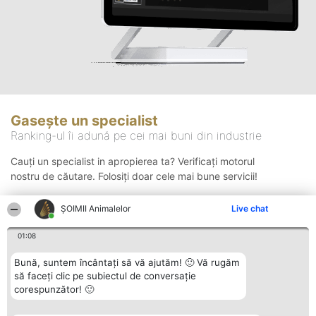
Gasește un specialist
Ranking-ul îi adună pe cei mai buni din industrie
Cauți un specialist in apropierea ta? Verificați motorul
nostru de căutare. Folosiți doar cele mai bune servicii!
ŞOIMII Animalelor
Live chat
Căutare
01:08
Bună, suntem încântați să vă ajutăm! 🙂 Vă rugăm
să faceți clic pe subiectul de conversație
corespunzător! 🙂