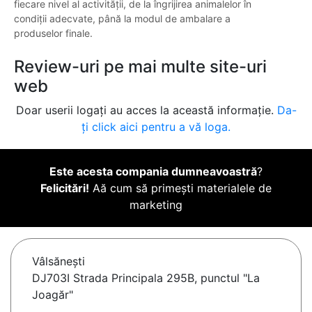
fiecare nivel al activității, de la îngrijirea animalelor în
condiții adecvate, până la modul de ambalare a
produselor finale.
Review-uri pe mai multe site-uri
web
Doar userii logați au acces la această informație.
Da-
ți click aici pentru a vă loga.
Este acesta compania dumneavoastră
?
Felicitări!
Aă cum să primești materialele de
marketing
Vâlsăneşti
DJ703I Strada Principala 295B, punctul "La
Joagăr"