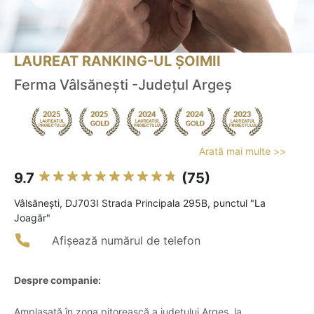
LAUREAT RANKING-UL ȘOIMII
Ferma Vâlsănești -Județul Argeș
Arată mai multe >>
9.7
(75)
Vâlsăneşti, DJ703I Strada Principala 295B, punctul "La
Joagăr"
Afișează numărul de telefon
Despre companie:
Amplasată în zona pitorească a județului Argeș, la