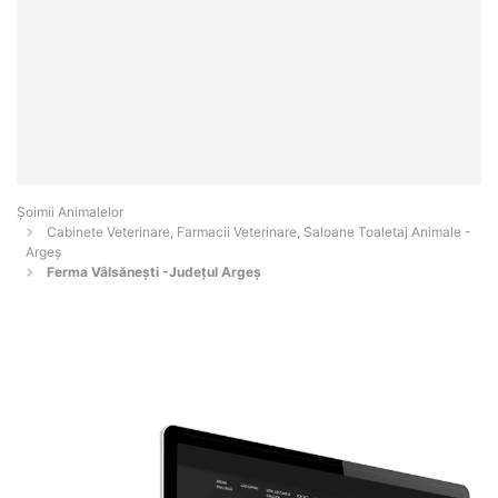
Şoimii Animalelor
Cabinete Veterinare, Farmacii Veterinare, Saloane Toaletaj Animale -
Argeş
Ferma Vâlsănești -Județul Argeș