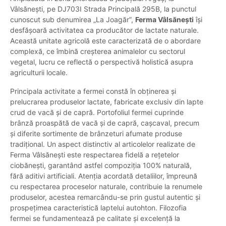
Vâlsănești, pe DJ703I Strada Principală 295B, la punctul
cunoscut sub denumirea „La Joagăr”,
Ferma Vâlsănești
își
desfășoară activitatea ca producător de lactate naturale.
Această unitate agricolă este caracterizată de o abordare
complexă, ce îmbină creșterea animalelor cu sectorul
vegetal, lucru ce reflectă o perspectivă holistică asupra
agriculturii locale.
Principala activitate a fermei constă în obținerea și
prelucrarea produselor lactate, fabricate exclusiv din lapte
crud de vacă și de capră. Portofoliul fermei cuprinde
brânză proaspătă de vacă și de capră, cașcaval, precum
și diferite sortimente de brânzeturi afumate produse
tradițional. Un aspect distinctiv al articolelor realizate de
Ferma Vâlsănești este respectarea fidelă a rețetelor
ciobănești, garantând astfel compoziția 100% naturală,
fără aditivi artificiali. Atenția acordată detaliilor, împreună
cu respectarea proceselor naturale, contribuie la renumele
produselor, acestea remarcându-se prin gustul autentic și
prospețimea caracteristică laptelui autohton. Filozofia
fermei se fundamentează pe calitate și excelență la