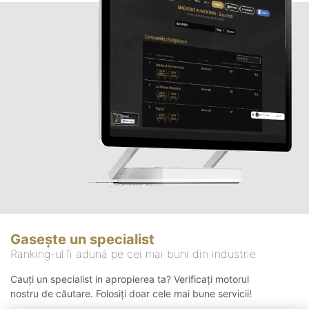
Gasește un specialist
Ranking-ul îi adună pe cei mai buni din industrie
Cauți un specialist in apropierea ta? Verificați motorul
nostru de căutare. Folosiți doar cele mai bune servicii!