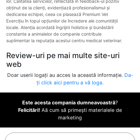
lor. Calitatea serviciilor, reflectată în feedback-ul pozitiv
obținut de la clienți, evidențiază profesionalismul și
dedicarea echipei, ceea ce plasează Premium Vet
Exercițiu în topul opțiunilor de încredere ale comunității
locale. Atenția acordată îngrijirii holistice și bunăstării
constante a animalelor de companie contribuie
suplimentar la reputația acestui centru medical veterinar.
Review-uri pe mai multe site-uri
web
Doar userii logați au acces la această informație.
Da-
ți click aici pentru a vă loga.
Este acesta compania dumneavoastră
?
Felicitări!
Aă cum să primești materialele de
marketing