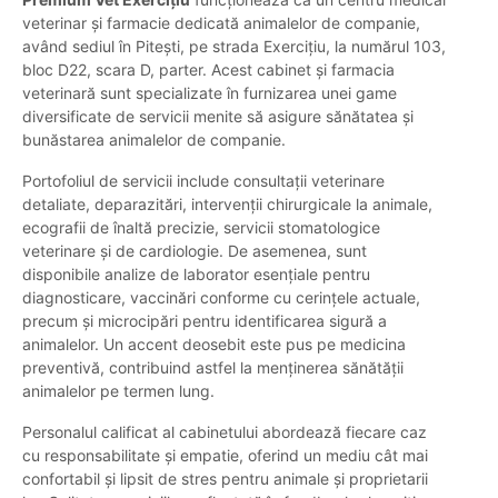
veterinar și farmacie dedicată animalelor de companie,
având sediul în Pitești, pe strada Exercițiu, la numărul 103,
bloc D22, scara D, parter. Acest cabinet și farmacia
veterinară sunt specializate în furnizarea unei game
diversificate de servicii menite să asigure sănătatea și
bunăstarea animalelor de companie.
Portofoliul de servicii include consultații veterinare
detaliate, deparazitări, intervenții chirurgicale la animale,
ecografii de înaltă precizie, servicii stomatologice
veterinare și de cardiologie. De asemenea, sunt
disponibile analize de laborator esențiale pentru
diagnosticare, vaccinări conforme cu cerințele actuale,
precum și microcipări pentru identificarea sigură a
animalelor. Un accent deosebit este pus pe medicina
preventivă, contribuind astfel la menținerea sănătății
animalelor pe termen lung.
Personalul calificat al cabinetului abordează fiecare caz
cu responsabilitate și empatie, oferind un mediu cât mai
confortabil și lipsit de stres pentru animale și proprietarii