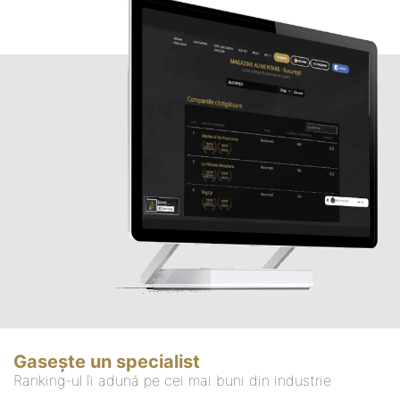
Gasește un specialist
Ranking-ul îi adună pe cei mai buni din industrie