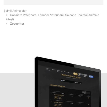
Şoimii Animalelor
Cabinete Veterinare, Farmacii Veterinare, Saloane Toaletaj Animale -
Piteşti
Zoocenter