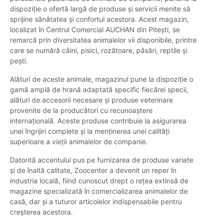
dispoziție o ofertă largă de produse și servicii menite să
sprijine sănătatea și confortul acestora. Acest magazin,
localizat în Centrul Comercial AUCHAN din Pitești, se
remarcă prin diversitatea animalelor vii disponibile, printre
care se numără câini, pisici, rozătoare, păsări, reptile și
pești.
Alături de aceste animale, magazinul pune la dispoziție o
gamă amplă de hrană adaptată specific fiecărei specii,
alături de accesorii necesare și produse veterinare
provenite de la producători cu recunoaștere
internațională. Aceste produse contribuie la asigurarea
unei îngrijiri complete și la menținerea unei calități
superioare a vieții animalelor de companie.
Datorită accentului pus pe furnizarea de produse variate
și de înaltă calitate, Zoocenter a devenit un reper în
industria locală, fiind cunoscut drept o rețea extinsă de
magazine specializată în comercializarea animalelor de
casă, dar și a tuturor articolelor indispensabile pentru
creșterea acestora.