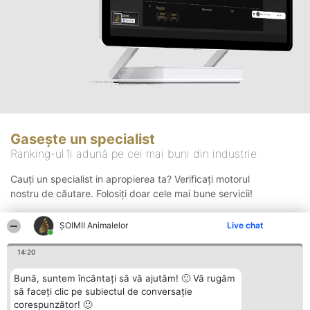
Gasește un specialist
Ranking-ul îi adună pe cei mai buni din industrie
Cauți un specialist in apropierea ta? Verificați motorul
nostru de căutare. Folosiți doar cele mai bune servicii!
ŞOIMII Animalelor
Live chat
Căutare
14:20
Bună, suntem încântați să vă ajutăm! 🙂 Vă rugăm
să faceți clic pe subiectul de conversație
corespunzător! 🙂