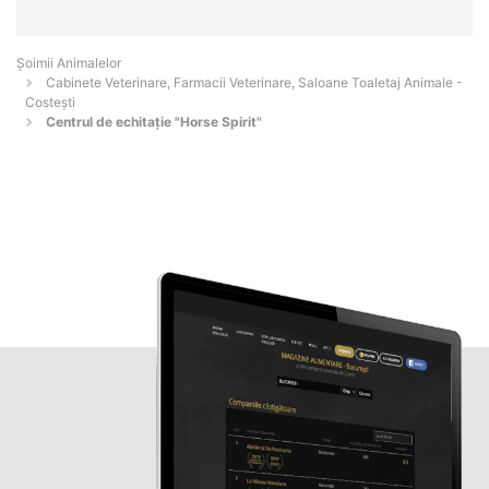
Şoimii Animalelor
Cabinete Veterinare, Farmacii Veterinare, Saloane Toaletaj Animale -
Costeşti
Centrul de echitaţie "Horse Spirit"