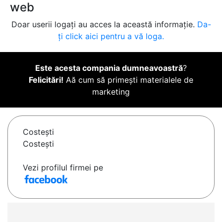
web
Doar userii logați au acces la această informație.
Da-
ți click aici pentru a vă loga.
Este acesta compania dumneavoastră
?
Felicitări!
Aă cum să primești materialele de
marketing
Costeşti
Costeşti
Vezi profilul firmei pe