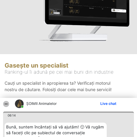
Gasește un specialist
Ranking-ul îi adună pe cei mai buni din industrie
Cauți un specialist in apropierea ta? Verificați motorul
nostru de căutare. Folosiți doar cele mai bune servicii!
ŞOIMII Animalelor
Live chat
Căutare
06:14
Bună, suntem încântați să vă ajutăm! 🙂 Vă rugăm
să faceți clic pe subiectul de conversație