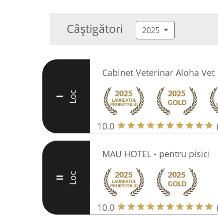
Câștigători
2025
Cabinet Veterinar Aloha Vet
Loc
I
10.0
MAU HOTEL - pentru pisici
Loc
II
10.0