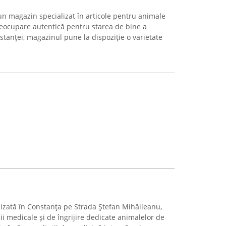
n magazin specializat în articole pentru animale
eocupare autentică pentru starea de bine a
nstanței, magazinul pune la dispoziție o varietate
alizată în Constanța pe Strada Ștefan Mihăileanu,
ii medicale și de îngrijire dedicate animalelor de