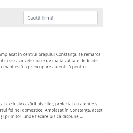
 amplasat în centrul orașului Constanța, se remarcă
tru servicii veterinare de înaltă calitate dedicate
a manifestă o preocupare autentică pentru
exclusiv cazării pisicilor, proiectat cu atenție și
ortul felinei domestice. Amplasat în Constanța, acest
și primitor, unde fiecare pisică dispune ...