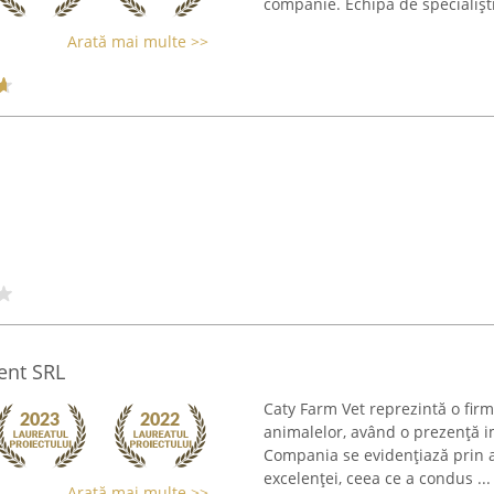
companie. Echipa de specialiști
Arată mai multe >>
ent SRL
Caty Farm Vet reprezintă o fir
animalelor, având o prezență 
Compania se evidențiază prin 
excelenței, ceea ce a condus ...
Arată mai multe >>