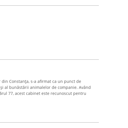
 din Constanța, s-a afirmat ca un punct de
i și al bunăstării animalelor de companie. Având
ărul 77, acest cabinet este recunoscut pentru