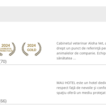
Cabinetul veterinar Aloha Vet,
drept un punct de referință pen
animalelor de companie. Echip
sănătatea ...
(70)
MAU HOTEL este un hotel dedicat 
respect față de nevoile și conf
spațiu oferă un mediu protejat 
(66)