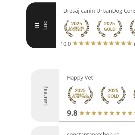
Dresaj canin UrbanDog Con
Loc
III
10.0
Happy Vet
Laureați
9.8
constantapetshop.ro