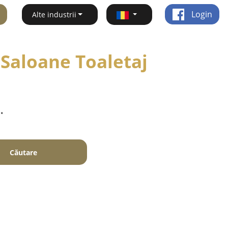
Login
Alte industrii
 Saloane Toaletaj
.
Căutare