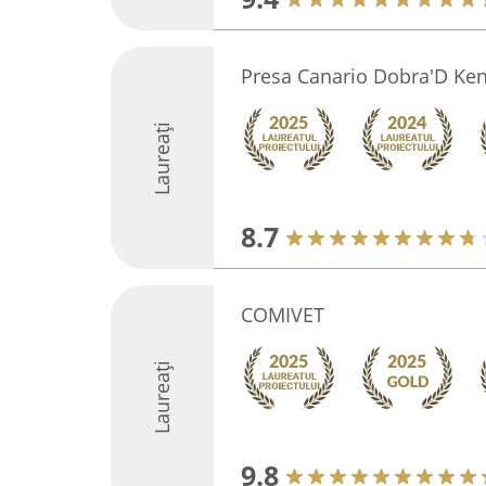
Presa Canario Dobra'D Ken
Laureați
8.7
COMIVET
Laureați
9.8