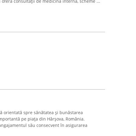
 oferă consultații de medicină internă, scheme ...
mă orientată spre sănătatea și bunăstarea
importantă pe piața din Hârșova, România.
angajamentul său consecvent în asigurarea