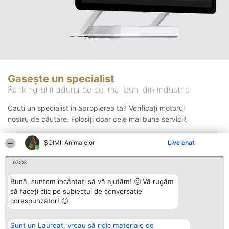
Gasește un specialist
Ranking-ul îi adună pe cei mai buni din industrie
Cauți un specialist in apropierea ta? Verificați motorul
nostru de căutare. Folosiți doar cele mai bune servicii!
ŞOIMII Animalelor
Live chat
Căutare
07:03
Bună, suntem încântați să vă ajutăm! 🙂 Vă rugăm
să faceți clic pe subiectul de conversație
corespunzător! 🙂
Sunt un Laureat, vreau să ridic materiale de
Organizator Ranking
Plebiscyt
Contact