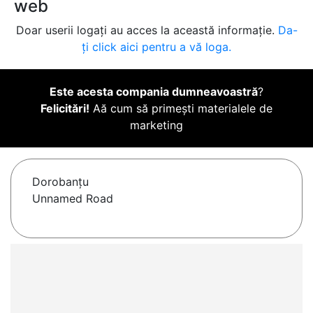
web
Doar userii logați au acces la această informație.
Da-
ți click aici pentru a vă loga.
Este acesta compania dumneavoastră
?
Felicitări!
Aă cum să primești materialele de
marketing
Dorobanţu
Unnamed Road