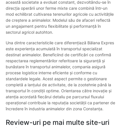
această societate a evoluat constant, dezvoltându-se în
direcția operării unor ferme mixte care combină într-un
mod echilibrat cultivarea terenurilor agricole cu activitățile
de creștere a animalelor. Modelul său de afaceri reflectă
un angajament pentru flexibilitate și performanță în
sectorul agricol autohton.
Una dintre caracteristicile care diferențiază Bălana Expres
este experiența acumulată în transportul specializat
destinat animalelor. Beneficiind de certificări ce confirmă
respectarea reglementărilor referitoare la siguranță și
bunăstare în transportul animalelor, compania asigură
procese logistice interne eficiente și conforme cu
standardele legale. Acest aspect permite o gestionare
completă a lanțului de activitate, de la zootehnie până la
transportul în condiții optime. Orientarea către inovație și
atenția acordată fiecărui detaliu pe parcursul fluxului
operațional contribuie la reputația societății ca partener de
încredere în industria animalelor din zona Constanța.
Review-uri pe mai multe site-uri