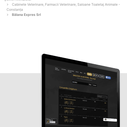
Cabinete Veterinare, Farmacii Veterinare, Saloane Toaletaj Animale -
Constanţa
Bălana Expres Srl