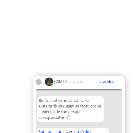
ŞOIMII Animalelor
Live chat
11:41
Bună, suntem încântați să vă
ajutăm! 🙂 Vă rugăm să faceți clic pe
subiectul de conversație
corespunzător! 🙂
Sunt un Laureat, vreau să ridic