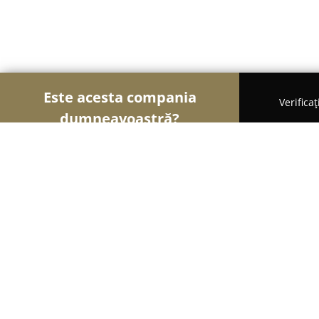
Este acesta compania
Verifica
dumneavoastră?
Şoimii Animalelor
Cabinete Veterinare, Farmacii
POLY PET Grooming -frizerie canină