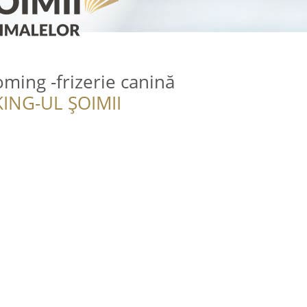
ing -frizerie canină
ING-UL ȘOIMII