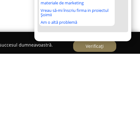
materiale de marketing
Vreau să-mi înscriu firma in proiectul
Șoimii
Am o altă problemă
e succesul dumneavoastră.
Verificați
oming -frizerie canină
un spațiu destinat exclusiv îngrijirii și stării de
 ca un punct de referință pentru serviciile de
 Amplasat pe Strada Pescarilor nr.16C-16D,
erviciilor de înaltă calitate și a nivelului înalt de
 și câinilor acestora. Scopul urmărit aici constă în