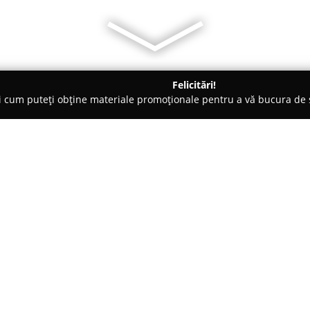
Felicitări!
ți cum puteți obține materiale promoționale pentru a vă bucura d
 Veterinare, Saloane Toaletaj Animale - Constanţa
POLY PET Gro
Despre companie:
POLY PET Grooming
reprezintă 
bine a câinilor, distingându-se
grooming canin din Constanța.
salonul atrage atenția datorită s
Arată mai multe >>
profesionalism oferit clienților