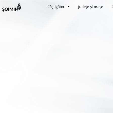
Câștigătorii
Județe și orașe