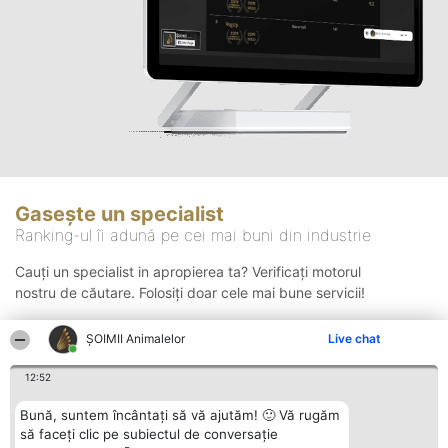
Gasește un specialist
Ranking-ul îi adună pe cei mai buni din industrie
Cauți un specialist in apropierea ta? Verificați motorul
nostru de căutare. Folosiți doar cele mai bune servicii!
ŞOIMII Animalelor
Live chat
Căutare
12:52
Bună, suntem încântați să vă ajutăm! 🙂 Vă rugăm
să faceți clic pe subiectul de conversație