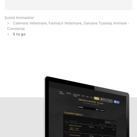
Şoimii Animalelor
Cabinete Veterinare, Farmacii Veterinare, Saloane Toaletaj Animale -
Constanţa
5 to go