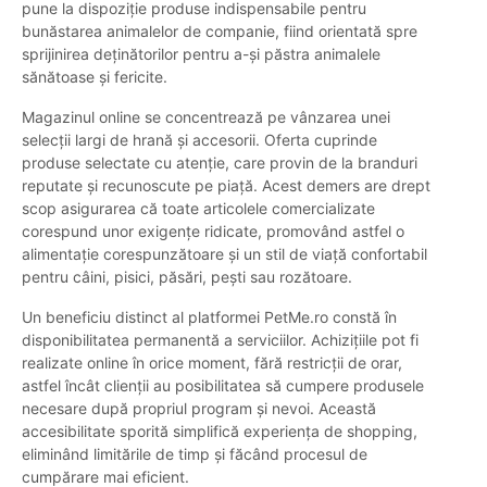
pune la dispoziție produse indispensabile pentru
bunăstarea animalelor de companie, fiind orientată spre
sprijinirea deținătorilor pentru a-și păstra animalele
sănătoase și fericite.
Magazinul online se concentrează pe vânzarea unei
selecții largi de hrană și accesorii. Oferta cuprinde
produse selectate cu atenție, care provin de la branduri
reputate și recunoscute pe piață. Acest demers are drept
scop asigurarea că toate articolele comercializate
corespund unor exigențe ridicate, promovând astfel o
alimentație corespunzătoare și un stil de viață confortabil
pentru câini, pisici, păsări, pești sau rozătoare.
Un beneficiu distinct al platformei PetMe.ro constă în
disponibilitatea permanentă a serviciilor. Achizițiile pot fi
realizate online în orice moment, fără restricții de orar,
astfel încât clienții au posibilitatea să cumpere produsele
necesare după propriul program și nevoi. Această
accesibilitate sporită simplifică experiența de shopping,
eliminând limitările de timp și făcând procesul de
cumpărare mai eficient.