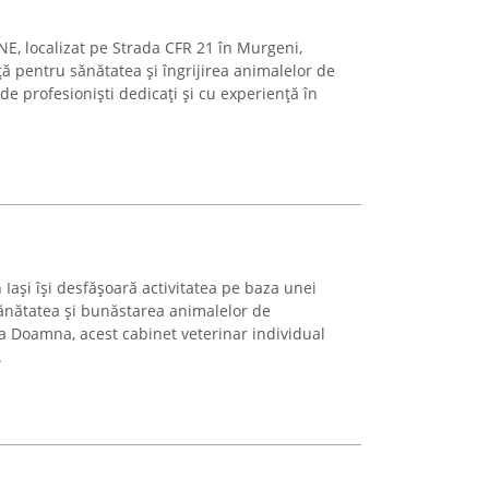
NE, localizat pe Strada CFR 21 în Murgeni,
ă pentru sănătatea și îngrijirea animalelor de
e profesioniști dedicați și cu experiență în
Iași își desfășoară activitatea pe baza unei
ănătatea și bunăstarea animalelor de
a Doamna, acest cabinet veterinar individual
.