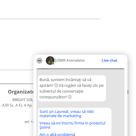
ŞOIMII Animalelor
Live chat
05:51
Bună, suntem încântați să vă
ajutăm! 🙂 Vă rugăm să faceți clic pe
Organizator Ranking
subiectul de conversație
Plebiscyt
Contact
corespunzător! 🙂
BRIGHT SOLUTIONS BR SRL
Câștigătorii
Contact
. A30 Sc. A Et. 4 Ap. 13 Cod 061952
Lista
București
Tuturor
Sunt un Laureat, vreau să ridic
materiale de marketing
CUI 36737675
Laureaților
tel: +40 770 990 492
Reguli
Vreau să-mi înscriu firma in proiectul
Șoimii
Statut
Politica de
Am o altă problemă