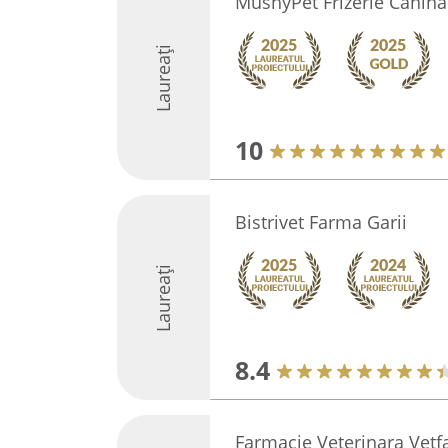
MushyPet Frizerie Canină
Laureați
10
Bistrivet Farma Garii
Laureați
8.4
Farmacie Veterinara Vet