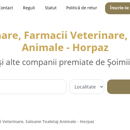
Contact
Reguli
Statut
Politică de retur
Înscrie-te
are, Farmacii Veterinare,
Animale - Horpaz
și alte companii premiate de Șoimii
i Veterinare, Saloane Toaletaj Animale - Horpaz