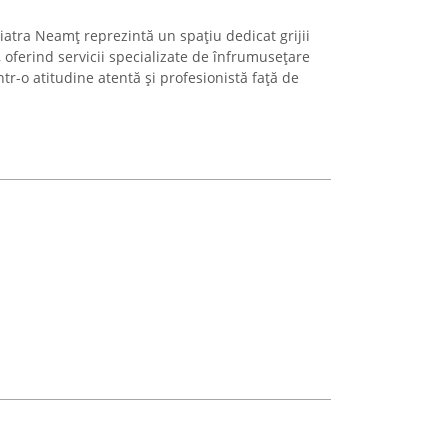
atra Neamț reprezintă un spațiu dedicat grijii
oferind servicii specializate de înfrumusețare
tr-o atitudine atentă și profesionistă față de