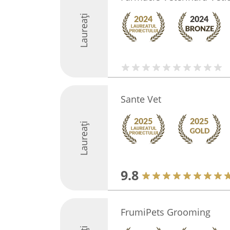
Laureați
Sante Vet
Laureați
9.8
FrumiPets Grooming