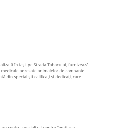
calizată în Iași, pe Strada Tabacului, furnizează
ii medicale adresate animalelor de companie.
tă din specialiști calificați și dedicați, care
un centru specializat pentru îngrijirea