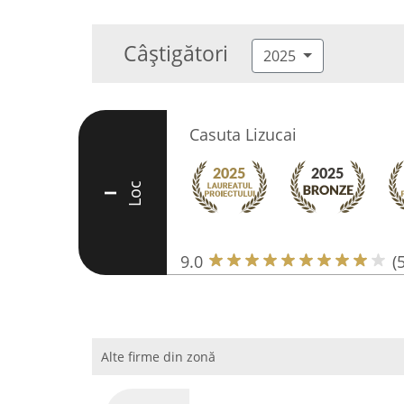
Câștigători
2025
Casuta Lizucai
Loc
I
9.0
(
Alte firme din zonă