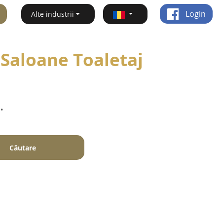
Login
Alte industrii
 Saloane Toaletaj
.
Căutare