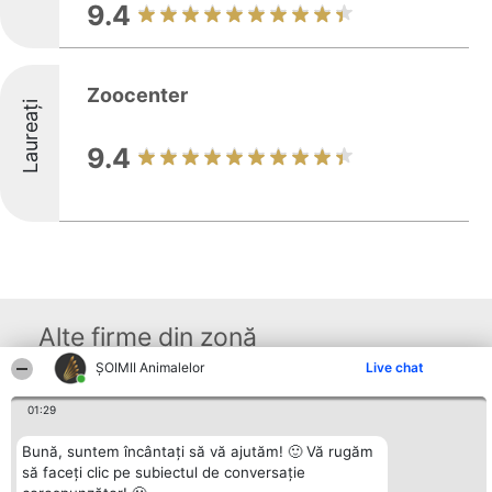
9.4
Zoocenter
Laureați
9.4
Alte firme din zonă
ŞOIMII Animalelor
Live chat
Organizator Ranking
Plebiscyt
Contact
01:29
BRIGHT SOLUTIONS BR SRL
Câștigătorii
Contact
Aleea Timisul De Sus 2 Bl. A30
Lista Tuturor
Bună, suntem încântați să vă ajutăm! 🙂 Vă rugăm
Sc. A Et. 4 Ap. 13 Cod 061952
Laureaților
să faceți clic pe subiectul de conversație
București
Reguli