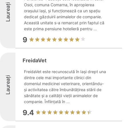
Laureați
Osoi, comuna Comarna, în apropierea
orașului Iași, și funcționează ca un spațiu
dedicat găzduirii animalelor de companie.
Această unitate s-a remarcat prin faptul că
este prima pensiune hotelieră pentru ...
9
FreidaVet
FreidaVet este recunoscută în Iași drept una
Laureați
dintre cele mai importante clinici din
domeniul medicinei veterinare, orientându-
și activitatea către îmbunătățirea stării de
sănătate și a calității vieții animalelor de
companie. Înființată în ...
9.4