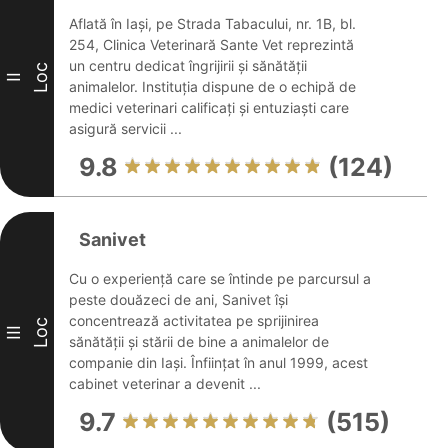
Aflată în Iași, pe Strada Tabacului, nr. 1B, bl.
254, Clinica Veterinară Sante Vet reprezintă
un centru dedicat îngrijirii și sănătății
Loc
II
animalelor. Instituția dispune de o echipă de
medici veterinari calificați și entuziaști care
asigură servicii ...
9.8
(124)
Sanivet
Cu o experiență care se întinde pe parcursul a
peste douăzeci de ani, Sanivet își
concentrează activitatea pe sprijinirea
Loc
III
sănătății și stării de bine a animalelor de
companie din Iași. Înființat în anul 1999, acest
cabinet veterinar a devenit ...
9.7
(515)