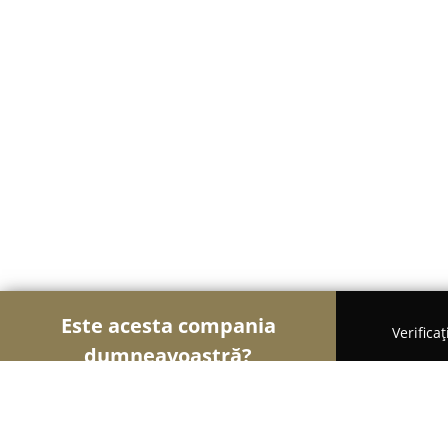
Este acesta compania
Verifica
dumneavoastră?
Şoimii Animalelor
Cabinete Veterinare, Farmacii 