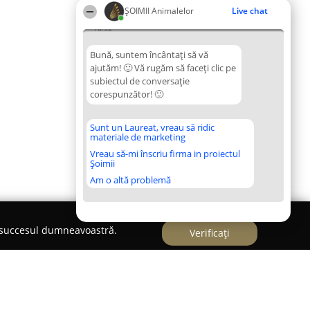
ŞOIMII Animalelor
Live chat
16:52
Bună, suntem încântați să vă
ajutăm! 🙂 Vă rugăm să faceți clic pe
subiectul de conversație
corespunzător! 🙂
Sunt un Laureat, vreau să ridic
materiale de marketing
Vreau să-mi înscriu firma in proiectul
Șoimii
Am o altă problemă
e succesul dumneavoastră.
Verificați
și cabinet veterinar