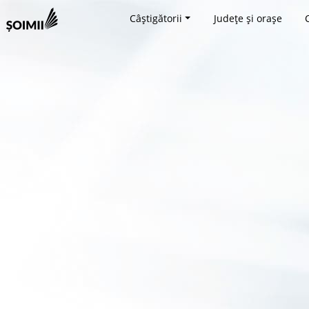
Câștigătorii
Județe și orașe