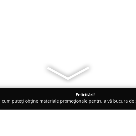
Felicitări!
ți cum puteți obține materiale promoționale pentru a vă bucura d
Veterinare, Saloane Toaletaj Animale - Iaşi
Pumbavet-farmacie 