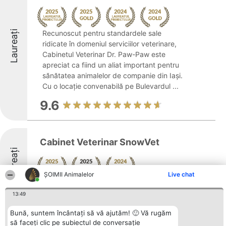
Laureați
Recunoscut pentru standardele sale
ridicate în domeniul serviciilor veterinare,
Cabinetul Veterinar Dr. Paw-Paw este
apreciat ca fiind un aliat important pentru
sănătatea animalelor de companie din Iași.
Cu o locație convenabilă pe Bulevardul ...
9.6
Cabinet Veterinar SnowVet
Laureați
ŞOIMII Animalelor
Live chat
8.9
13:49
Bună, suntem încântați să vă ajutăm! 🙂 Vă rugăm
să faceți clic pe subiectul de conversație