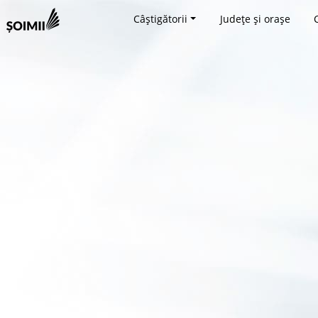
Câștigătorii
Județe și orașe