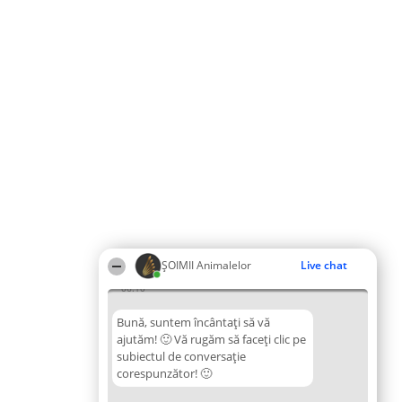
ŞOIMII Animalelor
Live chat
06:10
Bună, suntem încântați să vă
ajutăm! 🙂 Vă rugăm să faceți clic pe
subiectul de conversație
corespunzător! 🙂