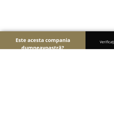
Este acesta compania
Verifica
dumneavoastră?
Şoimii Animalelor
Cabinete Veterinare, Farmacii 
Billy Coiffeur - Frizerie & Cosmetica