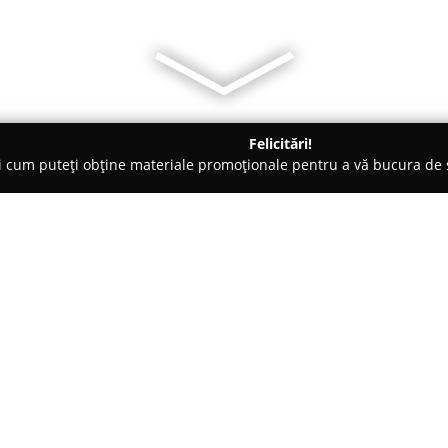
Felicitări!
ți cum puteți obține materiale promoționale pentru a vă bucura d
Veterinare, Saloane Toaletaj Animale - Iaşi
Billy Coiffeur - Fri
 canina
Despre companie:
Billy Coiffeur
din Iași reprezint
gamă completă de servicii de f
companie. Locația sa, pe strada
local pentru toaletajul de înaltă 
Arată mai multe >>