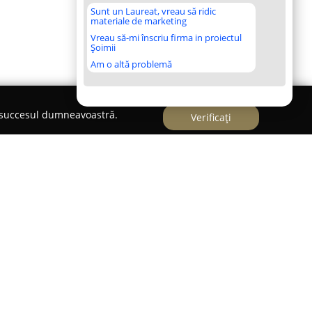
Sunt un Laureat, vreau să ridic
materiale de marketing
Vreau să-mi înscriu firma in proiectul
Șoimii
Am o altă problemă
e succesul dumneavoastră.
Verificați
zerie & Cosmetica canina
ă un salon specializat ce pune la dispoziție o
rizerie și cosmetică dedicate animalelor de
 Nicolina nr. 4, îl poziționează drept un reper
calitate adresat atât câinilor, cât și pisicilor.