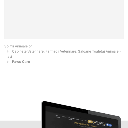
Şoimii Animalelor
Cabinete Veterinare, Farmacii Veterinare, Saloane Toaletaj Animale -
Iaşi
Paws Care