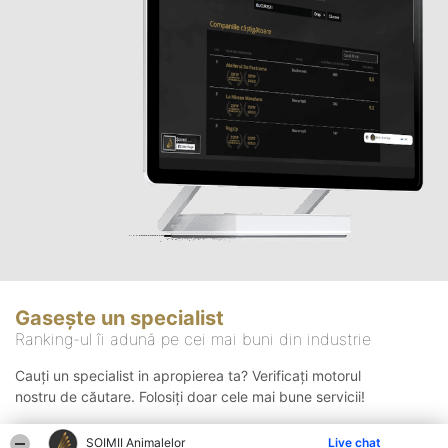
Gasește un specialist
Ranking-ul îi adună pe cei mai buni din industrie
Cauți un specialist in apropierea ta? Verificați motorul
nostru de căutare. Folosiți doar cele mai bune servicii!
ŞOIMII Animalelor
Live chat