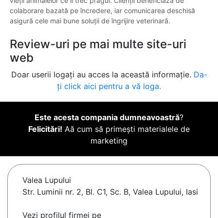
vieții animalelor ce îi trec pragul. Clienții beneficiază de
colaborare bazată pe încredere, iar comunicarea deschisă
asigură cele mai bune soluții de îngrijire veterinară.
Review-uri pe mai multe site-uri
web
Doar userii logați au acces la această informație.
Da-
ți click aici pentru a vă loga.
Este acesta compania dumneavoastră
?
Felicitări!
Aă cum să primești materialele de
marketing
Valea Lupului
Str. Luminii nr. 2, Bl. C1, Sc. B, Valea Lupului, Iasi
Vezi profilul firmei pe