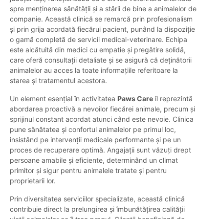
spre menținerea sănătății și a stării de bine a animalelor de
companie. Această clinică se remarcă prin profesionalism
și prin grija acordată fiecărui pacient, punând la dispoziție
o gamă completă de servicii medical-veterinare. Echipa
este alcătuită din medici cu empatie și pregătire solidă,
care oferă consultații detaliate și se asigură că deținătorii
animalelor au acces la toate informațiile referitoare la
starea și tratamentul acestora.
Un element esențial în activitatea
Paws Care
îl reprezintă
abordarea proactivă a nevoilor fiecărei animale, precum și
sprijinul constant acordat atunci când este nevoie. Clinica
pune sănătatea și confortul animalelor pe primul loc,
insistând pe intervenții medicale performante și pe un
proces de recuperare optimă. Angajații sunt văzuți drept
persoane amabile și eficiente, determinând un climat
primitor și sigur pentru animalele tratate și pentru
proprietarii lor.
Prin diversitatea serviciilor specializate, această clinică
contribuie direct la prelungirea și îmbunătățirea calității