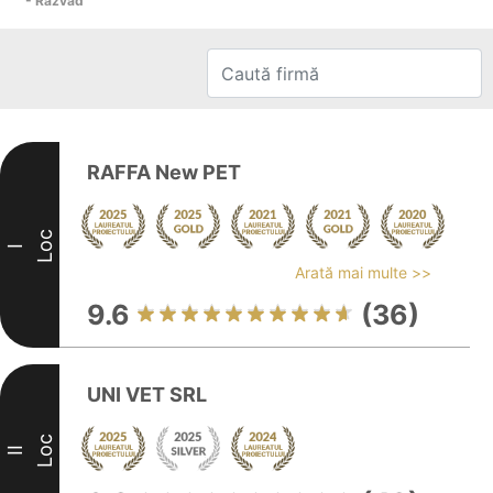
- Răzvad
RAFFA New PET
Loc
I
Arată mai multe >>
9.6
(36)
UNI VET SRL
Loc
II