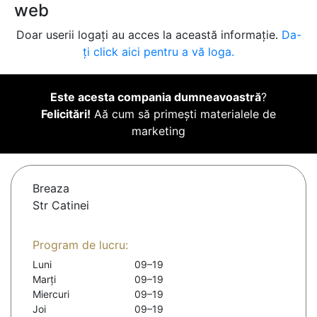
web
Doar userii logați au acces la această informație.
Da-
ți click aici pentru a vă loga.
Este acesta compania dumneavoastră
?
Felicitări!
Aă cum să primești materialele de
marketing
Breaza
Str Catinei
Program de lucru:
Luni
09–19
Marți
09–19
Miercuri
09–19
Joi
09–19