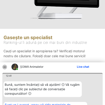
Gasește un specialist
Ranking-ul îi adună pe cei mai buni din industrie
Cauți un specialist in apropierea ta? Verificați motorul
nostru de căutare. Folosiți doar cele mai bune servicii!
ŞOIMII Animalelor
Live chat
Căutare
12:41
Bună, suntem încântați să vă ajutăm! 🙂 Vă rugăm
să faceți clic pe subiectul de conversație
corespunzător! 🙂
Sunt un Laureat, vreau să ridic materiale de