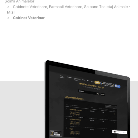
Şoimii Animalelor
Cabinete Veterinare, Farmacii Veterinare, Saloane Toaletaj Animale -
Mizil
Cabinet Veterinar