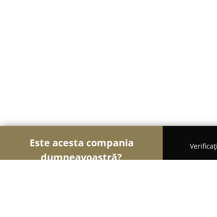
Este acesta compania
Verifica
dumneavoastră?
Şoimii Animalelor
Cabinete Veterinare, Farmacii