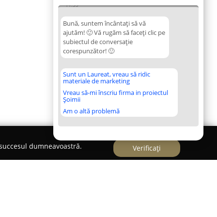
11:55
Bună, suntem încântați să vă
ajutăm! 🙂 Vă rugăm să faceți clic pe
subiectul de conversație
corespunzător! 🙂
Sunt un Laureat, vreau să ridic
materiale de marketing
Vreau să-mi înscriu firma in proiectul
Șoimii
Am o altă problemă
e succesul dumneavoastră.
Verificați