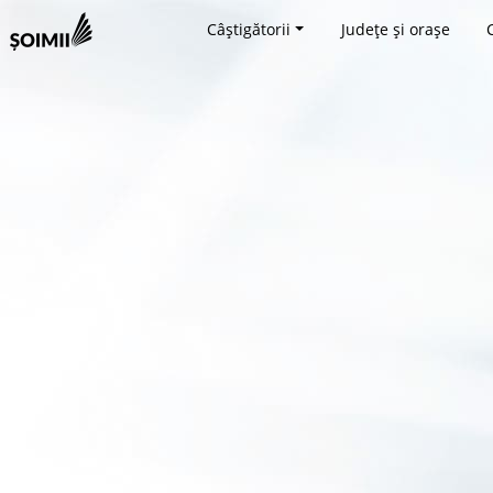
Câștigătorii
Județe și orașe