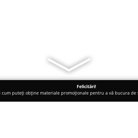
Felicitări!
ți cum puteți obține materiale promoționale pentru a vă bucura d
 Veterinare, Saloane Toaletaj Animale - Răzvad
UNI VET SRL