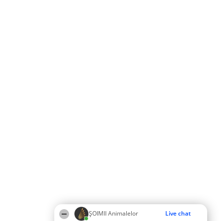
ŞOIMII Animalelor
Live chat