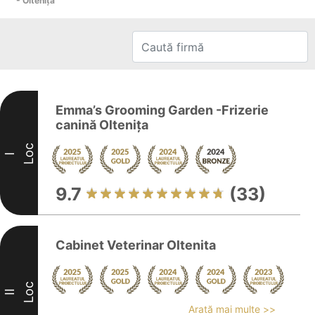
- Olteniţa
Emma’s Grooming Garden -Frizerie
canină Oltenița
Loc
I
9.7
(33)
Cabinet Veterinar Oltenita
Loc
II
Arată mai multe >>