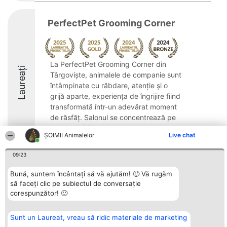
PerfectPet Grooming Corner
La PerfectPet Grooming Corner din
Laureați
Târgoviște, animalele de companie sunt
întâmpinate cu răbdare, atenție și o
grijă aparte, experiența de îngrijire fiind
transformată într-un adevărat moment
de răsfăț. Salonul se concentrează pe
starea de bine ...
ŞOIMII Animalelor
Live chat
9.3
09:23
Bună, suntem încântați să vă ajutăm! 🙂 Vă rugăm
Organizator Ranking
Plebiscyt
Contact
să faceți clic pe subiectul de conversație
BRIGHT SOLUTIONS BR SRL
Câștigătorii
Contact
corespunzător! 🙂
Aleea Timisul De Sus 2 Bl. A30
Lista Tuturor
Sc. A Et. 4 Ap. 13 Cod 061952
Laureaților
București
Reguli
Sunt un Laureat, vreau să ridic materiale de marketing
CUI 36737675
Statut