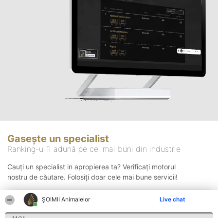
Gasește un specialist
Ranking-ul îi adună pe cei mai buni din industrie
Cauți un specialist in apropierea ta? Verificați motorul
nostru de căutare. Folosiți doar cele mai bune servicii!
ŞOIMII Animalelor
Live chat
Căutare