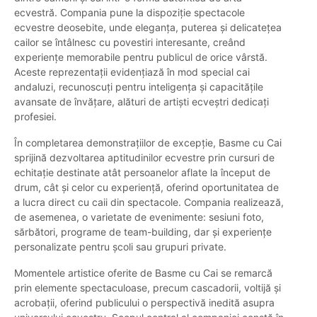
ecvestră. Compania pune la dispoziție spectacole
ecvestre deosebite, unde eleganța, puterea și delicatețea
cailor se întâlnesc cu povestiri interesante, creând
experiențe memorabile pentru publicul de orice vârstă.
Aceste reprezentații evidențiază în mod special cai
andaluzi, recunoscuți pentru inteligența și capacitățile
avansate de învățare, alături de artiști ecveștri dedicați
profesiei.
În completarea demonstrațiilor de excepție, Basme cu Cai
sprijină dezvoltarea aptitudinilor ecvestre prin cursuri de
echitație destinate atât persoanelor aflate la început de
drum, cât și celor cu experiență, oferind oportunitatea de
a lucra direct cu caii din spectacole. Compania realizează,
de asemenea, o varietate de evenimente: sesiuni foto,
sărbători, programe de team-building, dar și experiențe
personalizate pentru școli sau grupuri private.
Momentele artistice oferite de Basme cu Cai se remarcă
prin elemente spectaculoase, precum cascadorii, voltijă și
acrobații, oferind publicului o perspectivă inedită asupra