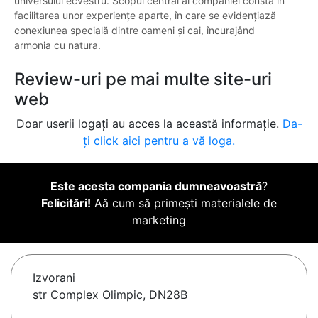
universului ecvestru. Scopul central al companiei constă în
facilitarea unor experiențe aparte, în care se evidențiază
conexiunea specială dintre oameni și cai, încurajând
armonia cu natura.
Review-uri pe mai multe site-uri
web
Doar userii logați au acces la această informație.
Da-
ți click aici pentru a vă loga.
Este acesta compania dumneavoastră
?
Felicitări!
Aă cum să primești materialele de
marketing
Izvorani
str Complex Olimpic, DN28B