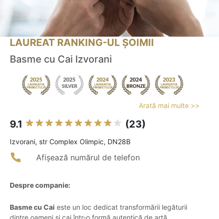
LAUREAT RANKING-UL ȘOIMII
Basme cu Cai Izvorani
Arată mai multe >>
9.1
(23)
Izvorani, str Complex Olimpic, DN28B
Afișează numărul de telefon
Despre companie:
Basme cu Cai
este un loc dedicat transformării legăturii
dintre oameni și cai într-o formă autentică de artă