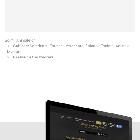
Şoimii Animalelor
Cabinete Veterinare, Farmacii Veterinare, Saloane Toaletaj Animale -
Izvorani
Basme cu Cai Izvorani